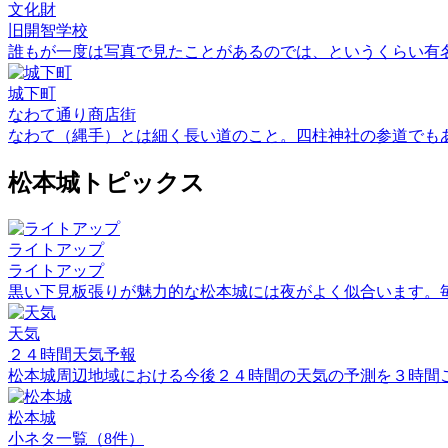
文化財
旧開智学校
誰もが一度は写真で見たことがあるのでは、というくらい有
城下町
なわて通り商店街
なわて（縄手）とは細く長い道のこと。四柱神社の参道でも
松本城トピックス
ライトアップ
ライトアップ
黒い下見板張りが魅力的な松本城には夜がよく似合います。
天気
２４時間天気予報
松本城周辺地域における今後２４時間の天気の予測を３時間
松本城
小ネタ一覧（8件）