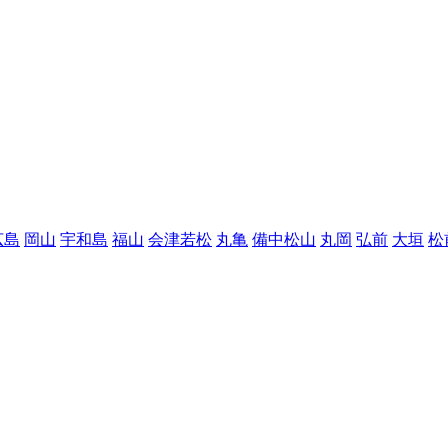
広島
岡山
宇和島
福山
会津若松
丸亀
備中松山
丸岡
弘前
大垣
松