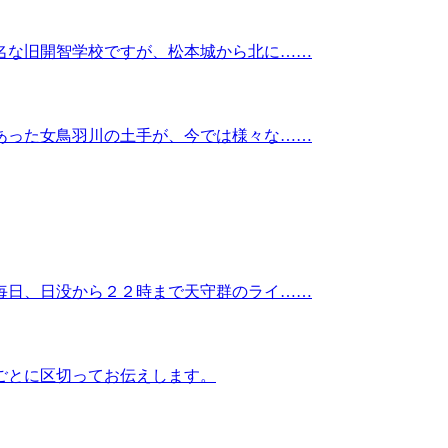
名な旧開智学校ですが、松本城から北に……
あった女鳥羽川の土手が、今では様々な……
毎日、日没から２２時まで天守群のライ……
ごとに区切ってお伝えします。