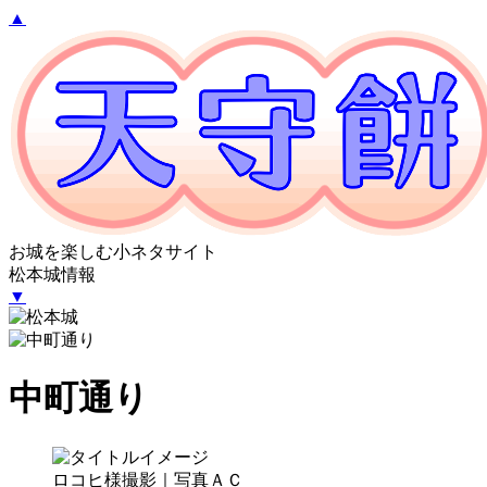
▲
お城を楽しむ小ネタサイト
松本城情報
▼
中町通り
ロコヒ様撮影｜写真ＡＣ