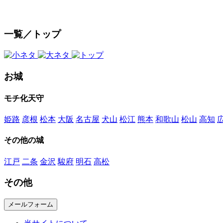
一覧／トップ
お城
モチ化天守
姫路
彦根
松本
大阪
名古屋
犬山
松江
熊本
和歌山
松山
高知
その他の城
江戸
二条
金沢
駿府
明石
高松
その他
メールフォーム