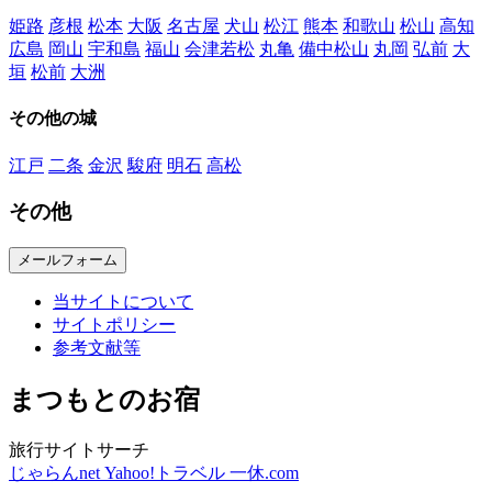
姫路
彦根
松本
大阪
名古屋
犬山
松江
熊本
和歌山
松山
高知
広島
岡山
宇和島
福山
会津若松
丸亀
備中松山
丸岡
弘前
大
垣
松前
大洲
その他の城
江戸
二条
金沢
駿府
明石
高松
その他
メールフォーム
当サイトについて
サイトポリシー
参考文献等
まつもとのお宿
旅行サイトサーチ
じゃらんnet
Yahoo!トラベル
一休.com