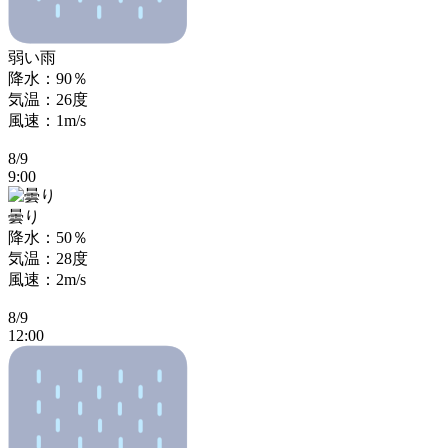
弱い雨
降水：90％
気温：26度
風速：1m/s
8/9
9:00
曇り
降水：50％
気温：28度
風速：2m/s
8/9
12:00