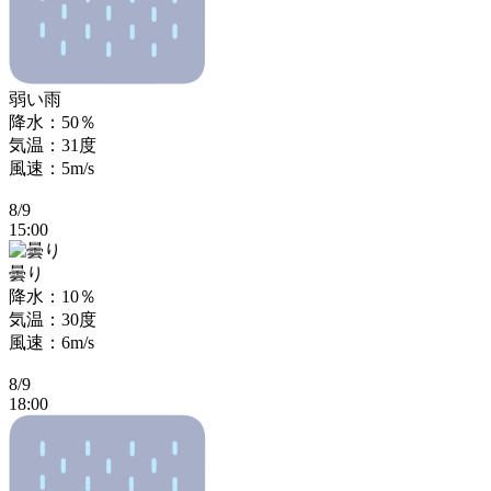
弱い雨
降水：50％
気温：31度
風速：5m/s
8/9
15:00
曇り
降水：10％
気温：30度
風速：6m/s
8/9
18:00