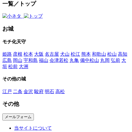
一覧／トップ
お城
モチ化天守
姫路
彦根
松本
大阪
名古屋
犬山
松江
熊本
和歌山
松山
高知
広島
岡山
宇和島
福山
会津若松
丸亀
備中松山
丸岡
弘前
大
垣
松前
大洲
その他の城
江戸
二条
金沢
駿府
明石
高松
その他
メールフォーム
当サイトについて