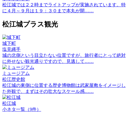
松江城では２２時までライトアップが実施されています。特
に４月～９月は１９：３０まで本丸が開……
松江城プラス観光
城下町
塩見縄手
城の北側という目立たない位置ですが、旅行者にとって絶対
に外せない観光通りですので、見逃して……
ミュージアム
松江歴史館
松江城の東側に位置する歴史博物館は武家屋敷をイメージし
た外観で、まずはその壮大なスケール感……
松江城
小ネタ一覧（9件）