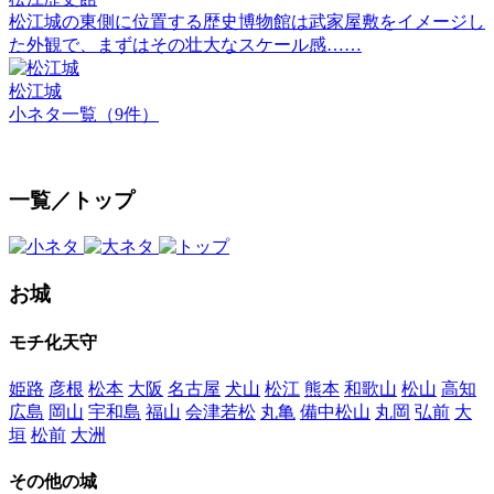
松江城の東側に位置する歴史博物館は武家屋敷をイメージし
た外観で、まずはその壮大なスケール感……
松江城
小ネタ一覧（9件）
一覧／トップ
お城
モチ化天守
姫路
彦根
松本
大阪
名古屋
犬山
松江
熊本
和歌山
松山
高知
広島
岡山
宇和島
福山
会津若松
丸亀
備中松山
丸岡
弘前
大
垣
松前
大洲
その他の城