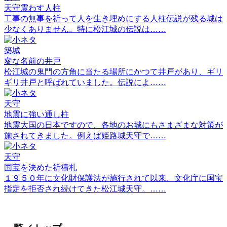
天守震わす人柱
工事の無事を祈って人を生き埋めにする人柱伝説が残る城は
少なくありません。特に松江城の伝説は……
築城
変な名前の井戸
松江城の鬼門の方角に当たる場所にかつて井戸があり、ギリ
ギリ井戸と呼ばれていました。伝説によ……
天守
地震に強い通し柱
地震大国の日本ですので、各地のお城にもさまざまな対策が
施されてきました。例えば姫路城天守で……
天守
国宝を決めた祈禱札
１９５０年に文化財保護法が施行されて以来、文化庁に国宝
指定を拒否され続けてきた松江城天守。……