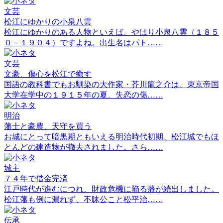
文芸
松江にゆかりの小泉八雲
松江にゆかりのある人物といえば、やはり小泉八雲（１８５
０－１９０４）ですよね。出生名はパト……
文芸
文豪、傷心を松江で癒す
国語の教科書でもお馴染の大作家・芥川龍之介は、東京帝国
大学在学中の１９１５年の夏、失恋の傷……
明治
藩士と豪農、天守を買う
お城にとって暗黒期ともいえる明治時代初期、松江城でもほ
とんどの建造物が撤去されました。さら……
城主
７４年で借金完済
江戸時代が進むにつれ、財政危機に陥る藩が続出しました。
松江藩も例に漏れず、不昧公こと松平治……
伝承