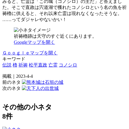
みると、亡霊は「この城（コノシロ）の主だ」と答えまし
た。そこで直政は宍道湖で獲れたコノシロという名の魚を祈
祷櫓に供えると、それ以来亡霊は現れなくなったそうな。
……ってダジャレやないかい！
祈祷櫓跡は天守のすぐ近くにあります。
Googleマップを開く
Ｇｏｏｇｌｅマップを開く
キーワード
伝説
櫓
祈祷
松平直政
亡霊
コノシロ
掲載｜2023-4-4
前のネタ
次のネタ
その他の小ネタ
8件