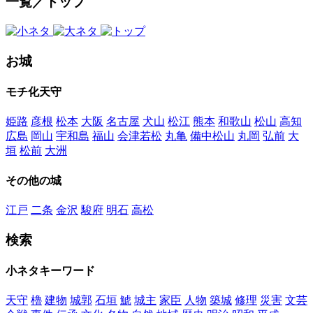
一覧／トップ
お城
モチ化天守
姫路
彦根
松本
大阪
名古屋
犬山
松江
熊本
和歌山
松山
高知
広島
岡山
宇和島
福山
会津若松
丸亀
備中松山
丸岡
弘前
大
垣
松前
大洲
その他の城
江戸
二条
金沢
駿府
明石
高松
検索
小ネタキーワード
天守
櫓
建物
城郭
石垣
鯱
城主
家臣
人物
築城
修理
災害
文芸