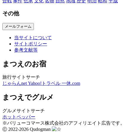
合戦
事件
伝承
文化
名物
自然
地域
歴史
明治
昭和
平成
その他
メールフォーム
当サイトについて
サイトポリシー
参考文献等
まつえのお宿
旅行サイトサーチ
じゃらんnet
Yahoo!トラベル
一休.com
まつえでグルメ
グルメサイトサーチ
ホットペッパー
※バリューコマース株式会社のアフィリエイト広告です。
Ⓒ 2022-2026 Qudogman