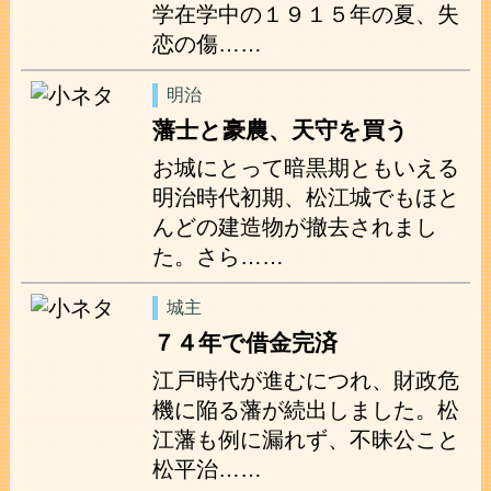
学在学中の１９１５年の夏、失
恋の傷……
明治
藩士と豪農、天守を買う
お城にとって暗黒期ともいえる
明治時代初期、松江城でもほと
んどの建造物が撤去されまし
た。さら……
城主
７４年で借金完済
江戸時代が進むにつれ、財政危
機に陥る藩が続出しました。松
江藩も例に漏れず、不昧公こと
松平治……