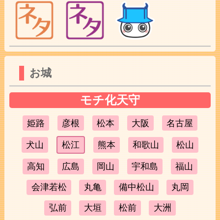
お城
モチ化天守
姫路
彦根
松本
大阪
名古屋
犬山
松江
熊本
和歌山
松山
高知
広島
岡山
宇和島
福山
会津若松
丸亀
備中松山
丸岡
弘前
大垣
松前
大洲