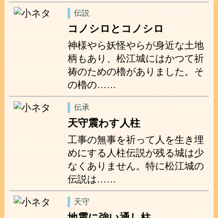
伝説
コノシロとコノシロ
神様やら妖怪やらが身近な土地
柄もあり、松江城にはかつて祈
祷のための櫓がありました。そ
の櫓の……
伝承
天守震わす人柱
工事の無事を祈って人を生き埋
めにする人柱伝説が残る城は少
なくありません。特に松江城の
伝説は……
天守
地震に強い通し柱