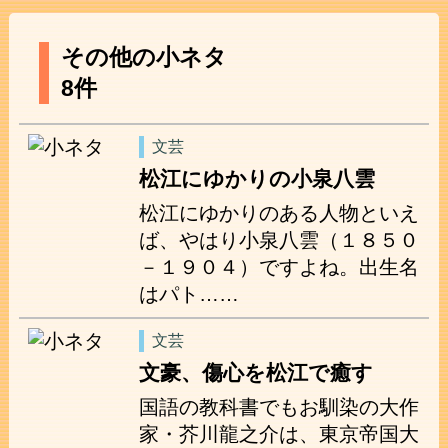
その他の小ネタ
8件
文芸
松江にゆかりの小泉八雲
松江にゆかりのある人物といえ
ば、やはり小泉八雲（１８５０
－１９０４）ですよね。出生名
はパト……
文芸
文豪、傷心を松江で癒す
国語の教科書でもお馴染の大作
家・芥川龍之介は、東京帝国大