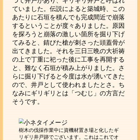
つて井戸があり、ギリギリ井戸と呼ばれ
ていました。伝説によると築城時、この
あたりに石垣を積んでも完成間近で崩落
するということが度々ありました。原因
を探ろうと崩落の激しい箇所を掘り下げ
てみると、錆びた槍が刺さった頭蓋骨が
出てきました。それを三日三晩の大祈祷
の上で丁重に祀った後に工事を再開する
と、難なく石垣が積み上がりました。さ
らに掘り下げると今度は水が湧いてきた
ので、井戸として使われましたとさ。ち
なみにギリギリとは「つむじ」の方言だ
そうです。
樹木の伐採作業中に資機材置き場と化したギ
リギリ井戸跡でございます。これはこれでオ