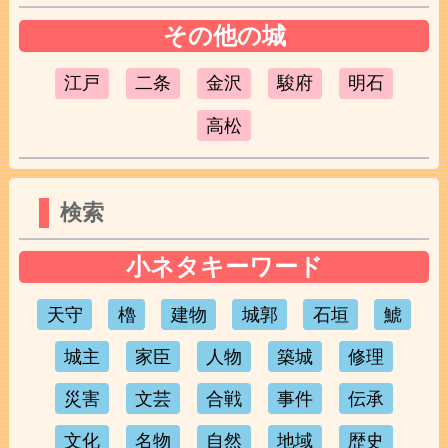
その他の城
江戸
二条
金沢
駿府
明石
高松
検索
小ネタキーワード
天守
櫓
建物
城郭
石垣
鯱
城主
家臣
人物
築城
修理
災害
文芸
合戦
事件
伝承
文化
名物
自然
地域
歴史