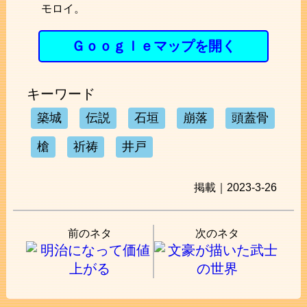
モロイ。
Ｇｏｏｇｌｅマップを開く
キーワード
築城
伝説
石垣
崩落
頭蓋骨
槍
祈祷
井戸
掲載｜2023-3-26
前のネタ
次のネタ