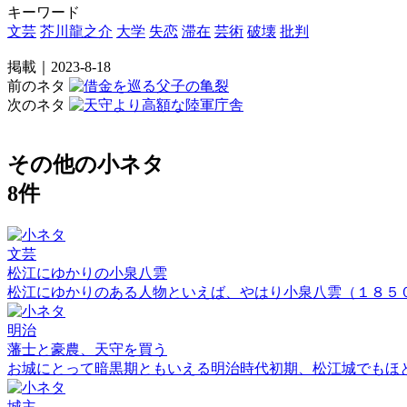
キーワード
文芸
芥川龍之介
大学
失恋
滞在
芸術
破壊
批判
掲載｜2023-8-18
前のネタ
次のネタ
その他の小ネタ
8件
文芸
松江にゆかりの小泉八雲
松江にゆかりのある人物といえば、やはり小泉八雲（１８５
明治
藩士と豪農、天守を買う
お城にとって暗黒期ともいえる明治時代初期、松江城でもほ
城主