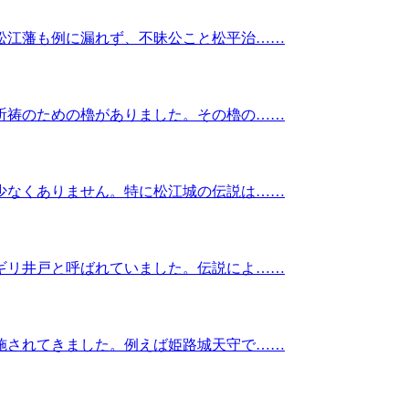
松江藩も例に漏れず、不昧公こと松平治……
祈祷のための櫓がありました。その櫓の……
少なくありません。特に松江城の伝説は……
ギリ井戸と呼ばれていました。伝説によ……
施されてきました。例えば姫路城天守で……