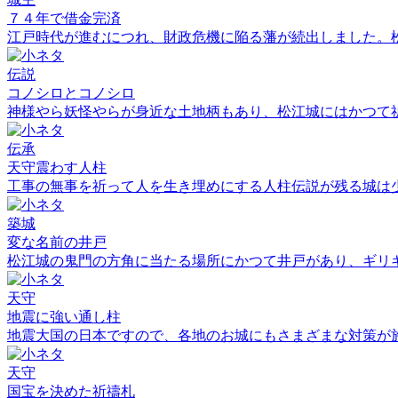
７４年で借金完済
江戸時代が進むにつれ、財政危機に陥る藩が続出しました。
伝説
コノシロとコノシロ
神様やら妖怪やらが身近な土地柄もあり、松江城にはかつて
伝承
天守震わす人柱
工事の無事を祈って人を生き埋めにする人柱伝説が残る城は
築城
変な名前の井戸
松江城の鬼門の方角に当たる場所にかつて井戸があり、ギリ
天守
地震に強い通し柱
地震大国の日本ですので、各地のお城にもさまざまな対策が
天守
国宝を決めた祈禱札