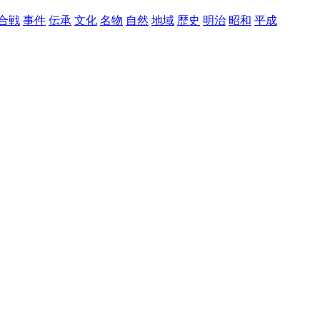
合戦
事件
伝承
文化
名物
自然
地域
歴史
明治
昭和
平成