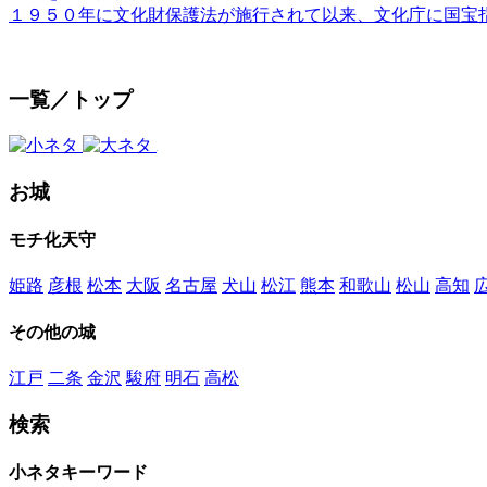
１９５０年に文化財保護法が施行されて以来、文化庁に国宝
一覧／トップ
お城
モチ化天守
姫路
彦根
松本
大阪
名古屋
犬山
松江
熊本
和歌山
松山
高知
その他の城
江戸
二条
金沢
駿府
明石
高松
検索
小ネタキーワード