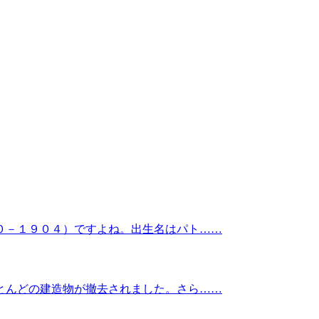
０－１９０４）ですよね。出生名はパト……
とんどの建造物が撤去されました。さら……