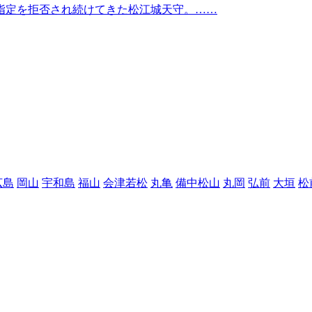
指定を拒否され続けてきた松江城天守。……
広島
岡山
宇和島
福山
会津若松
丸亀
備中松山
丸岡
弘前
大垣
松