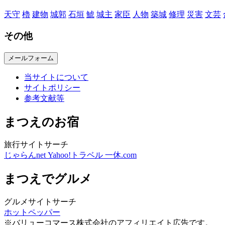
天守
櫓
建物
城郭
石垣
鯱
城主
家臣
人物
築城
修理
災害
文芸
その他
メールフォーム
当サイトについて
サイトポリシー
参考文献等
まつえのお宿
旅行サイトサーチ
じゃらんnet
Yahoo!トラベル
一休.com
まつえでグルメ
グルメサイトサーチ
ホットペッパー
※バリューコマース株式会社のアフィリエイト広告です。