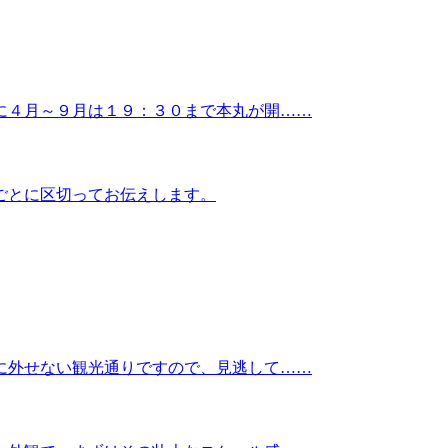
に４月～９月は１９：３０まで本丸が開……
ごとに区切ってお伝えします。
に外せない観光通りですので、見逃して……