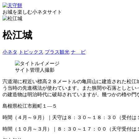
お城を楽しむ小ネタサイト
松江城
小ネタ
トピックス
プラス観光
ナ ビ
サイト管理人撮影
宍道湖に程近い標高２８メートルの亀田山に建造された松江
う当時の先進構法が使わています。また狭間や石落としとい
の建造物は明治時代に破却されていますが、幾つかの櫓や門
島根県松江市殿町１―５
時間（４月～９月）｜天守は８：３０～１８：３０（受付は
時間（１０月～３月）｜８：３０～１７：００（天守受付は