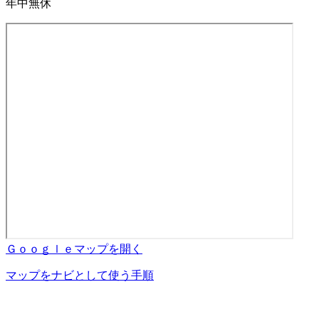
年中無休
Ｇｏｏｇｌｅマップを開く
マップをナビとして使う手順