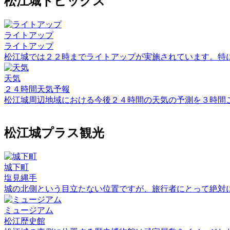
松江城トピックス
ライトアップ
ライトアップ
松江城では２２時までライトアップが実施されています。特
天気
２４時間天気予報
松江城周辺地域における今後２４時間の天気の予測を３時間
松江城プラス観光
城下町
塩見縄手
城の北側という目立たない位置ですが、旅行者にとって絶対
ミュージアム
松江歴史館