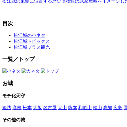
松江城の東側に位置する歴史博物館は武家屋敷をイメージし
目次
松江城の小ネタ
松江城トピックス
松江城プラス観光
一覧／トップ
お城
モチ化天守
姫路
彦根
松本
大阪
名古屋
犬山
熊本
和歌山
松山
高知
広島
その他の城