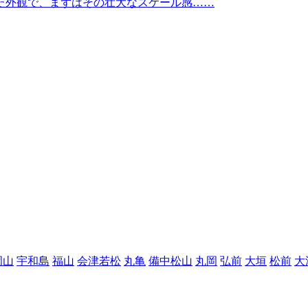
た外観で、まずはその壮大なスケール感……
岡山
宇和島
福山
会津若松
丸亀
備中松山
丸岡
弘前
大垣
松前
大