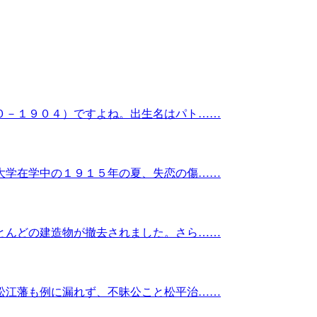
０－１９０４）ですよね。出生名はパト……
大学在学中の１９１５年の夏、失恋の傷……
とんどの建造物が撤去されました。さら……
松江藩も例に漏れず、不昧公こと松平治……