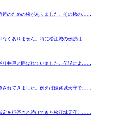
祈祷のための櫓がありました。その櫓の……
少なくありません。特に松江城の伝説は……
ギリ井戸と呼ばれていました。伝説によ……
施されてきました。例えば姫路城天守で……
指定を拒否され続けてきた松江城天守。……