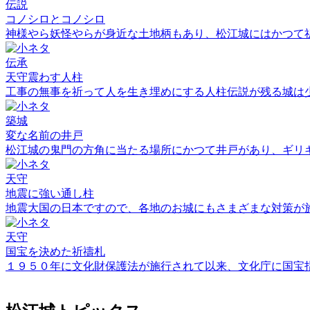
伝説
コノシロとコノシロ
神様やら妖怪やらが身近な土地柄もあり、松江城にはかつて
伝承
天守震わす人柱
工事の無事を祈って人を生き埋めにする人柱伝説が残る城は
築城
変な名前の井戸
松江城の鬼門の方角に当たる場所にかつて井戸があり、ギリ
天守
地震に強い通し柱
地震大国の日本ですので、各地のお城にもさまざまな対策が
天守
国宝を決めた祈禱札
１９５０年に文化財保護法が施行されて以来、文化庁に国宝