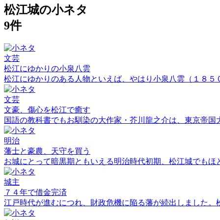
松江城の小ネタ
9件
文芸
松江にゆかりの小泉八雲
松江にゆかりのある人物といえば、やはり小泉八雲（１８５
文芸
文豪、傷心を松江で癒す
国語の教科書でもお馴染の大作家・芥川龍之介は、東京帝国
明治
藩士と豪農、天守を買う
お城にとって暗黒期ともいえる明治時代初期、松江城でもほ
城主
７４年で借金完済
江戸時代が進むにつれ、財政危機に陥る藩が続出しました。