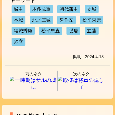
キーワード
城主
本多成重
初代藩主
支城
本城
北ノ庄城
鬼作左
松平秀康
結城秀康
松平忠直
隠居
立藩
独立
掲載｜2024-4-18
前のネタ
次のネタ