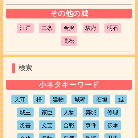
その他の城
江戸
二条
金沢
駿府
明石
高松
検索
小ネタキーワード
天守
櫓
建物
城郭
石垣
鯱
城主
家臣
人物
築城
修理
災害
文芸
合戦
事件
伝承