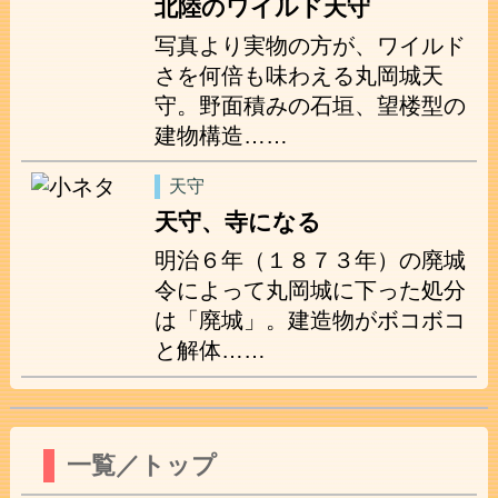
北陸のワイルド天守
写真より実物の方が、ワイルド
さを何倍も味わえる丸岡城天
守。野面積みの石垣、望楼型の
建物構造……
天守
天守、寺になる
明治６年（１８７３年）の廃城
令によって丸岡城に下った処分
は「廃城」。建造物がボコボコ
と解体……
一覧／トップ