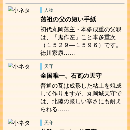
人物
藩祖の父の短い手紙
初代丸岡藩主・本多成重の父親
は、「鬼作左」こと本多重次
（１５２９―１５９６）です。
徳川家康……
天守
全国唯一、石瓦の天守
普通の瓦は成形した粘土を焼成
して作りますが、丸岡城天守で
は、北陸の厳しい寒さにも耐え
られる……
天守