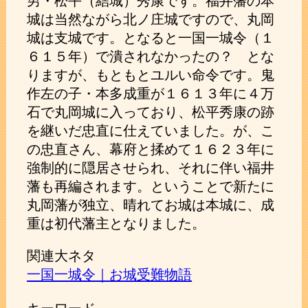
男・松平（結城）秀康です。福井藩の本
城は当然ながら北ノ庄城ですので、丸岡
城は支城です。となると一国一城令（１
６１５年）で潰されなかったの？ とな
りますが、もともとユルい命令です。鬼
作左の子・本多成重が１６１３年に４万
石で丸岡城に入っており、松平秀康の跡
を継いだ忠直に仕えていました。が、こ
の忠直さん、幕府と揉めて１６２３年に
強制的に隠居させられ、それに伴い福井
藩も再編されます。ということで新たに
丸岡藩が独立、晴れてお城は本城に、成
重は初代藩主となりました。
関連大ネタ
一国一城令｜お城受難物語