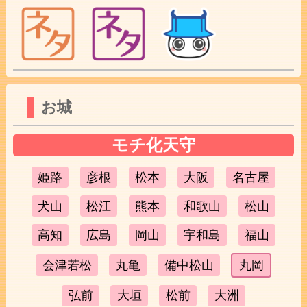
お城
モチ化天守
姫路
彦根
松本
大阪
名古屋
犬山
松江
熊本
和歌山
松山
高知
広島
岡山
宇和島
福山
会津若松
丸亀
備中松山
丸岡
弘前
大垣
松前
大洲