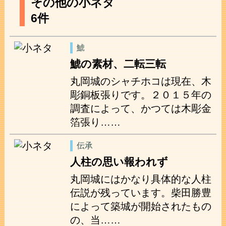
その他の小ネタ
6件
鯱
鯱の素材、二転三転
丸岡城のシャチホコは現在、木
彫銅板張りです。２０１５年の
調査によって、かつては木彫金
箔張り……
伝承
人柱の思い報われず
丸岡城にはかなり具体的な人柱
伝説が残っています。柴田勝豊
によって築城が開始されたもの
の、当……