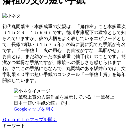
藩祖の父の短い手紙
初代丸岡藩主・本多成重の父親は、「鬼作左」こと本多重次
（１５２９―１５９６）です。徳川家康配下の猛将として知
られていますが、彼の人柄をよく表しているエピソードとし
て、長篠の戦い（１５７５年）の時に妻に宛てた手紙が有名
です。「一筆啓上 火の用心 お仙泣かすな 馬肥やせ」。
お仙とは、まだ幼かった本多成重（仙千代）のことです。簡
潔かつ武骨な手紙ですが、家族への優しさも感じられます
ね。さてこの手紙にちなんで、丸岡城のある坂井市では、文
字制限４０字の短い手紙のコンクール「一筆啓上賞」を毎年
開催しています。
一筆啓上賞の入選作品を展示している「一筆啓上
日本一短い手紙の館」です。
Googleマップを開く
Ｇｏｏｇｌｅマップを開く
キーワード