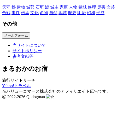
天守
櫓
建物
城郭
石垣
鯱
城主
家臣
人物
築城
修理
災害
文芸
合戦
事件
伝承
文化
名物
自然
地域
歴史
明治
昭和
平成
その他
メールフォーム
当サイトについて
サイトポリシー
参考文献等
まるおかのお宿
旅行サイトサーチ
Yahoo!トラベル
※バリューコマース株式会社のアフィリエイト広告です。
Ⓒ 2022-2026 Qudogman