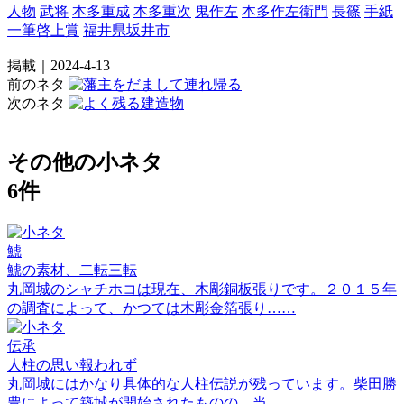
人物
武将
本多重成
本多重次
鬼作左
本多作左衛門
長篠
手紙
一筆啓上賞
福井県坂井市
掲載｜2024-4-13
前のネタ
次のネタ
その他の小ネタ
6件
鯱
鯱の素材、二転三転
丸岡城のシャチホコは現在、木彫銅板張りです。２０１５年
の調査によって、かつては木彫金箔張り……
伝承
人柱の思い報われず
丸岡城にはかなり具体的な人柱伝説が残っています。柴田勝
豊によって築城が開始されたものの、当……