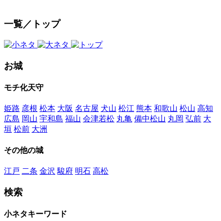
一覧／トップ
お城
モチ化天守
姫路
彦根
松本
大阪
名古屋
犬山
松江
熊本
和歌山
松山
高知
広島
岡山
宇和島
福山
会津若松
丸亀
備中松山
丸岡
弘前
大
垣
松前
大洲
その他の城
江戸
二条
金沢
駿府
明石
高松
検索
小ネタキーワード