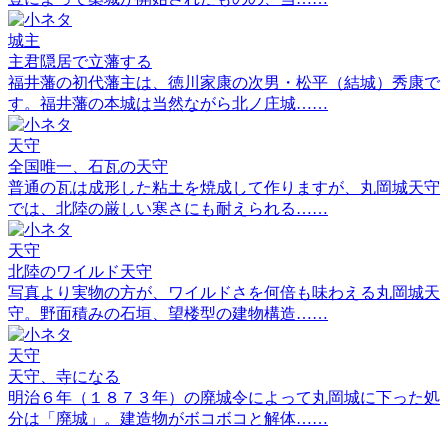
城主
主君隠居で立藩する
福井藩の初代藩主は、徳川家康の次男・松平（結城）秀康で
す。福井藩の本城は当然ながら北ノ庄城……
天守
全国唯一、石瓦の天守
普通の瓦は成形した粘土を焼成して作りますが、丸岡城天守
では、北陸の厳しい寒さにも耐えられる……
天守
北陸のワイルド天守
写真より実物の方が、ワイルドさを何倍も味わえる丸岡城天
守。野面積みの石垣、望楼型の建物構造……
天守
天守、寺になる
明治６年（１８７３年）の廃城令によって丸岡城に下った処
分は「廃城」。建造物がボコボコと解体……