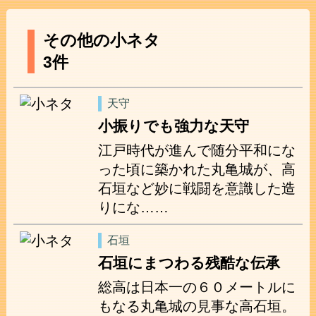
その他の小ネタ
3件
天守
小振りでも強力な天守
江戸時代が進んで随分平和にな
った頃に築かれた丸亀城が、高
石垣など妙に戦闘を意識した造
りにな……
石垣
石垣にまつわる残酷な伝承
総高は日本一の６０メートルに
もなる丸亀城の見事な高石垣。