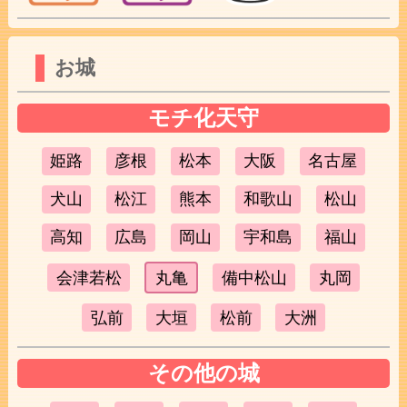
お城
モチ化天守
姫路
彦根
松本
大阪
名古屋
犬山
松江
熊本
和歌山
松山
高知
広島
岡山
宇和島
福山
会津若松
丸亀
備中松山
丸岡
弘前
大垣
松前
大洲
その他の城