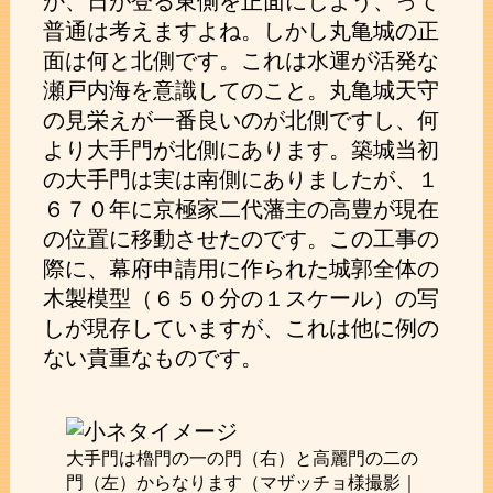
か、日が登る東側を正面にしよう、って
普通は考えますよね。しかし丸亀城の正
面は何と北側です。これは水運が活発な
瀬戸内海を意識してのこと。丸亀城天守
の見栄えが一番良いのが北側ですし、何
より大手門が北側にあります。築城当初
の大手門は実は南側にありましたが、１
６７０年に京極家二代藩主の高豊が現在
の位置に移動させたのです。この工事の
際に、幕府申請用に作られた城郭全体の
木製模型（６５０分の１スケール）の写
しが現存していますが、これは他に例の
ない貴重なものです。
大手門は櫓門の一の門（右）と高麗門の二の
門（左）からなります（マザッチョ様撮影｜