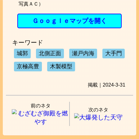
写真ＡＣ）
Ｇｏｏｇｌｅマップを開く
キーワード
城郭
北側正面
瀬戸内海
大手門
京極高豊
木製模型
掲載｜2024-3-31
前のネタ
次のネタ