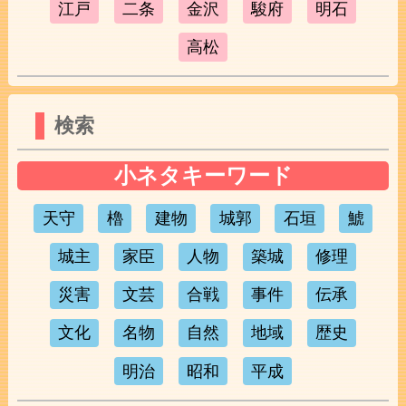
江戸
二条
金沢
駿府
明石
高松
検索
小ネタキーワード
天守
櫓
建物
城郭
石垣
鯱
城主
家臣
人物
築城
修理
災害
文芸
合戦
事件
伝承
文化
名物
自然
地域
歴史
明治
昭和
平成