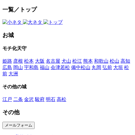
一覧／トップ
お城
モチ化天守
姫路
彦根
松本
大阪
名古屋
犬山
松江
熊本
和歌山
松山
高知
広島
岡山
宇和島
福山
会津若松
備中松山
丸岡
弘前
大垣
松
前
大洲
その他の城
江戸
二条
金沢
駿府
明石
高松
その他
メールフォーム