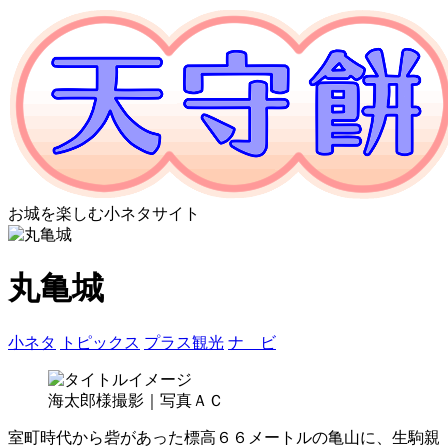
お城を楽しむ小ネタサイト
丸亀城
小ネタ
トピックス
プラス観光
ナ ビ
海太郎様撮影｜写真ＡＣ
室町時代から砦があった標高６６メートルの亀山に、生駒親