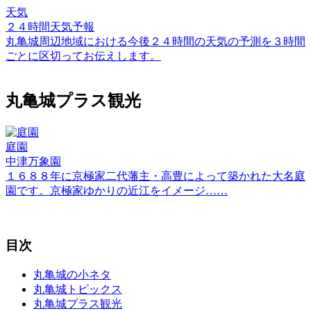
天気
２４時間天気予報
丸亀城周辺地域における今後２４時間の天気の予測を３時間
ごとに区切ってお伝えします。
丸亀城プラス観光
庭園
中津万象園
１６８８年に京極家二代藩主・高豊によって築かれた大名庭
園です。京極家ゆかりの近江をイメージ……
目次
丸亀城の小ネタ
丸亀城トピックス
丸亀城プラス観光