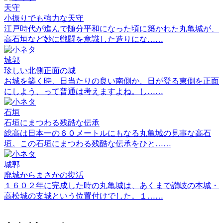
天守
小振りでも強力な天守
江戸時代が進んで随分平和になった頃に築かれた丸亀城が、
高石垣など妙に戦闘を意識した造りにな……
城郭
珍しい北側正面の城
お城を築く時、日当たりの良い南側か、日が登る東側を正面
にしよう、って普通は考えますよね。し……
石垣
石垣にまつわる残酷な伝承
総高は日本一の６０メートルにもなる丸亀城の見事な高石
垣。この石垣にまつわる残酷な伝承をひと……
城郭
廃城からまさかの復活
１６０２年に完成した時の丸亀城は、あくまで讃岐の本城・
高松城の支城という位置付けでした。１……