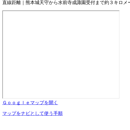
直線距離｜熊本城天守から水前寺成諏園受付まで約３キロメ
Ｇｏｏｇｌｅマップを開く
マップをナビとして使う手順