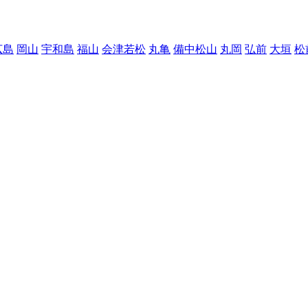
広島
岡山
宇和島
福山
会津若松
丸亀
備中松山
丸岡
弘前
大垣
松