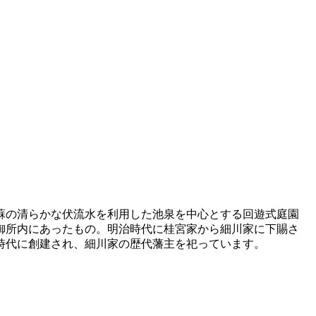
蘇の清らかな伏流水を利用した池泉を中心とする回遊式庭園
御所内にあったもの。明治時代に桂宮家から細川家に下賜さ
時代に創建され、細川家の歴代藩主を祀っています。