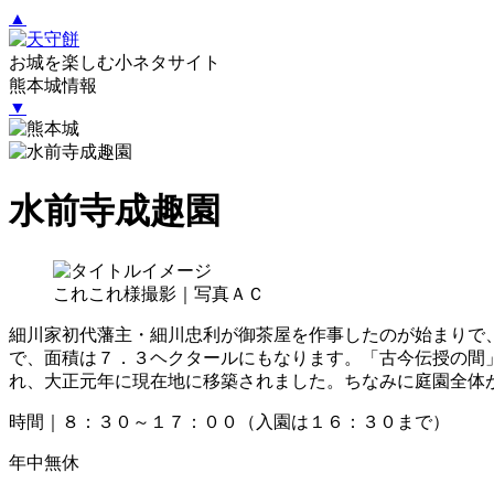
▲
お城を楽しむ小ネタサイト
熊本城情報
▼
水前寺成趣園
これこれ様撮影｜写真ＡＣ
細川家初代藩主・細川忠利が御茶屋を作事したのが始まりで
で、面積は７．３ヘクタールにもなります。「古今伝授の間
れ、大正元年に現在地に移築されました。ちなみに庭園全体
時間｜８：３０～１７：００（入園は１６：３０まで）
年中無休