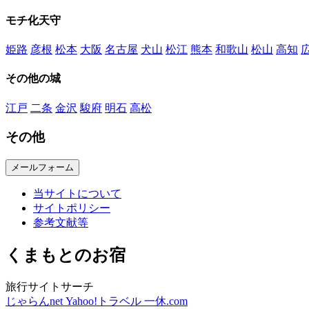
モチ化天守
姫路
彦根
松本
大阪
名古屋
犬山
松江
熊本
和歌山
松山
高知
その他の城
江戸
二条
金沢
駿府
明石
高松
その他
メールフォーム
当サイトについて
サイトポリシー
参考文献等
くまもとのお宿
旅行サイトサーチ
じゃらんnet
Yahoo!トラベル
一休.com