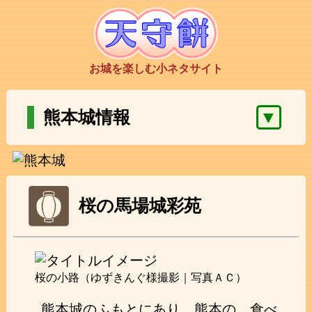
お城を楽しむ小ネタサイト
▼
熊本城情報
桜の馬場城彩苑
桜の小路（ゆずきんぐ様撮影｜写真ＡＣ）
熊本城のふもとにあり、熊本の、食べ