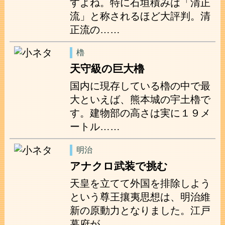
すよね。特に石垣積みは「清正
流」と称されるほど大評判。清
正流の……
櫓
天守級の巨大櫓
国内に現存している櫓の中で最
大といえば、熊本城の宇土櫓で
す。建物部の高さは実に１９メ
ートル……
明治
アナクロ武装で挑む
天皇を立てて外国を排除しよう
という尊王攘夷思想は、明治維
新の原動力となりました。江戸
幕府が……