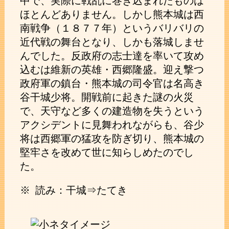
中で、実際に戦乱に巻き込まれたものは
ほとんどありません。しかし熊本城は西
南戦争（１８７７年）というバリバリの
近代戦の舞台となり、しかも落城しませ
んでした。反政府の志士達を率いて攻め
込むは維新の英雄・西郷隆盛。迎え撃つ
政府軍の鎮台・熊本城の司令官は名高き
谷干城少将。開戦前に起きた謎の火災
で、天守など多くの建造物を失うという
アクシデントに見舞われながらも、谷少
将は西郷軍の猛攻を防ぎ切り、熊本城の
堅牢さを改めて世に知らしめたのでし
た。
※ 読み：干城⇒たてき