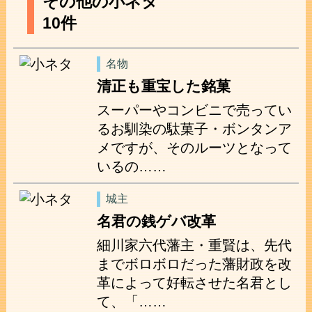
その他の小ネタ
10件
名物
清正も重宝した銘菓
スーパーやコンビニで売ってい
るお馴染の駄菓子・ボンタンア
メですが、そのルーツとなって
いるの……
城主
名君の銭ゲバ改革
細川家六代藩主・重賢は、先代
までボロボロだった藩財政を改
革によって好転させた名君とし
て、「……