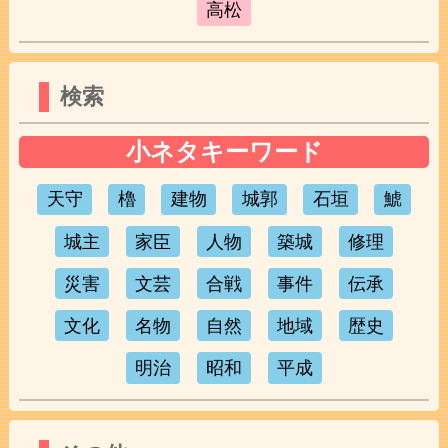
高松
検索
小ネタキーワード
天守
櫓
建物
城郭
石垣
鯱
城主
家臣
人物
築城
修理
災害
文芸
合戦
事件
伝承
文化
名物
自然
地域
歴史
明治
昭和
平成