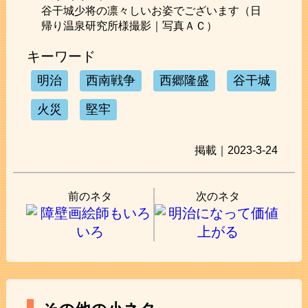
谷干城少将の凛々しいお姿でございます（日
帰り温泉研究所様撮影｜写真ＡＣ）
キーワード
明治
西南戦争
西郷隆盛
谷干城
火災
堅牢
掲載｜2023-3-24
前のネタ
次のネタ