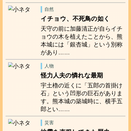
自然
イチョウ、不死鳥の如く
天守の前に加藤清正が自らイチ
ョウの木を植えたことから、熊
本城には「銀杏城」という別称
があり……
人物
怪力人夫の憐れな最期
宇土櫓の近くに「五郎の首掛け
石」という凹形の巨石がありま
す。熊本城の築城時に、横手五
郎とい……
災害