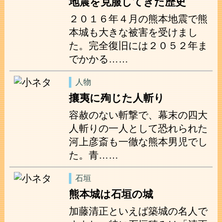
地震を克服してきた歴史
２０１６年４月の熊本地震で熊
本城も大きな被害を受けまし
た。完全復旧には２０５２年ま
でかかる……
人物
攘夷に殉じた人斬り
容赦のない斬撃で、幕末の四大
人斬りの一人として恐れられた
河上彦斎も一徹な熊本男児でし
た。青……
石垣
熊本城は石垣の城
加藤清正といえば築城の名人で