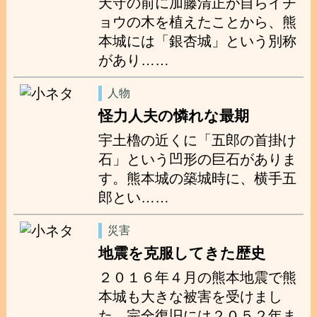
天守の前に加藤清正が自らイチ
ョウの木を植えたことから、熊
本城には「銀杏城」という別称
があり……
人物
怪力人夫の憐れな最期
宇土櫓の近くに「五郎の首掛け
石」という凹形の巨石がありま
す。熊本城の築城時に、横手五
郎とい……
災害
地震を克服してきた歴史
２０１６年４月の熊本地震で熊
本城も大きな被害を受けまし
た。完全復旧には２０５２年ま