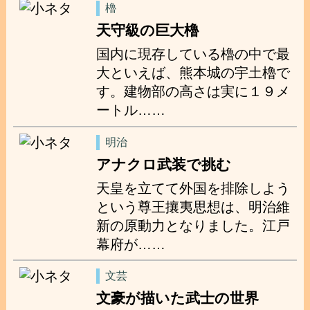
櫓
天守級の巨大櫓
国内に現存している櫓の中で最
大といえば、熊本城の宇土櫓で
す。建物部の高さは実に１９メ
ートル……
明治
アナクロ武装で挑む
天皇を立てて外国を排除しよう
という尊王攘夷思想は、明治維
新の原動力となりました。江戸
幕府が……
文芸
文豪が描いた武士の世界