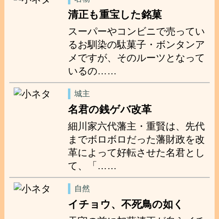
清正も重宝した銘菓
スーパーやコンビニで売ってい
るお馴染の駄菓子・ボンタンア
メですが、そのルーツとなって
いるの……
城主
名君の銭ゲバ改革
細川家六代藩主・重賢は、先代
までボロボロだった藩財政を改
革によって好転させた名君とし
て、「……
自然
イチョウ、不死鳥の如く