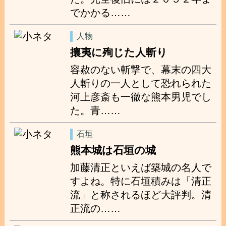
でかかる……
人物
攘夷に殉じた人斬り
容赦のない斬撃で、幕末の四大
人斬りの一人として恐れられた
河上彦斎も一徹な熊本男児でし
た。青……
石垣
熊本城は石垣の城
加藤清正といえば築城の名人で
すよね。特に石垣積みは「清正
流」と称されるほど大評判。清
正流の……