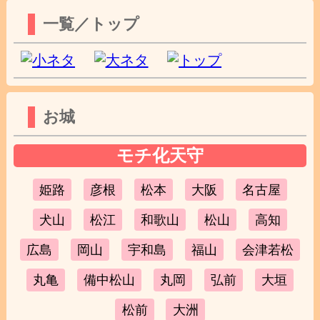
一覧／トップ
お城
モチ化天守
姫路
彦根
松本
大阪
名古屋
犬山
松江
和歌山
松山
高知
広島
岡山
宇和島
福山
会津若松
丸亀
備中松山
丸岡
弘前
大垣
松前
大洲