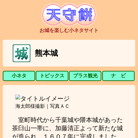
お城を楽しむ小ネタサイト
熊本城
小ネタ
トピックス
プラス観光
ナ ビ
海太郎様撮影｜写真ＡＣ
室町時代から千葉城や隈本城があった
茶臼山一帯に、加藤清正よって新たな城
が造られ、１６０７年に完成しました。