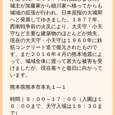
城主が加藤家から細川家へ移ってからも
城域の拡張が行われ、日本屈指の大城郭
へと発展してゆきました。１８７７年、
西南戦争前の火災により、大天守・小天
守など主要な建築物のほとんどが焼失。
現在の大天守・小天守は１９６０年に鉄
筋コンクリート造で復元されたもので
す。また２０１６年４月の熊本地震によ
って、城域全体に渡って甚大な被害を受
けましたが、現在着々と復旧に向かって
います。
熊本県熊本市本丸１―１
時間｜９：００～１７：００（入園は１
６：００まで、天守入場は１６：３０ま
で）