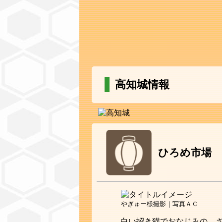
高知城情報
ひろめ市場
やぎゅー様撮影｜写真ＡＣ
白い招き猫でおなじみの、