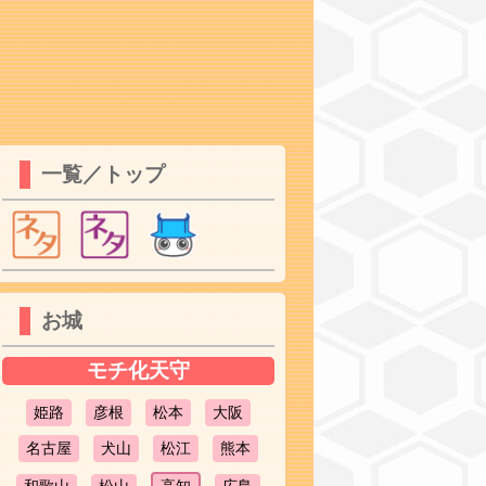
一覧／トップ
お城
モチ化天守
姫路
彦根
松本
大阪
名古屋
犬山
松江
熊本