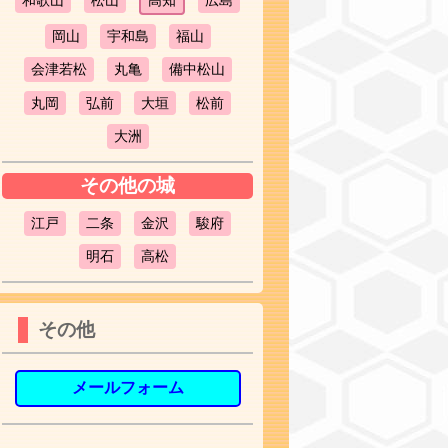
和歌山
松山
高知
広島
岡山
宇和島
福山
会津若松
丸亀
備中松山
丸岡
弘前
大垣
松前
大洲
その他の城
江戸
二条
金沢
駿府
明石
高松
その他
メールフォーム