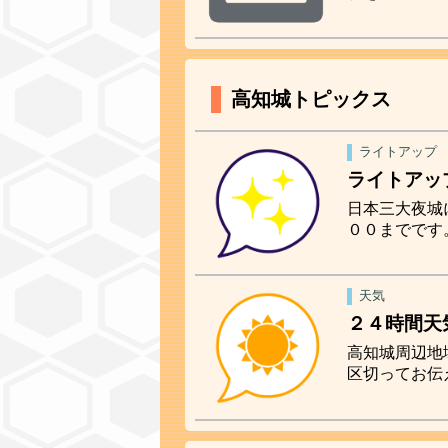
高知城トピックス
ライトアップ
ライトアッ
日本三大夜城
００までです
天気
２４時間天
高知城周辺地
区切ってお伝