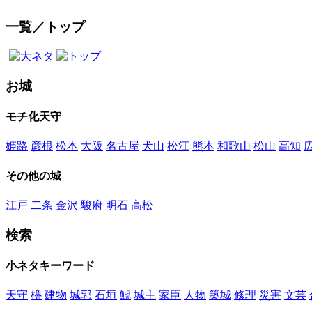
一覧／トップ
お城
モチ化天守
姫路
彦根
松本
大阪
名古屋
犬山
松江
熊本
和歌山
松山
高知
その他の城
江戸
二条
金沢
駿府
明石
高松
検索
小ネタキーワード
天守
櫓
建物
城郭
石垣
鯱
城主
家臣
人物
築城
修理
災害
文芸