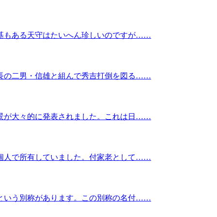
基もある天守はたいへん珍しいのですが……
長の二男・信雄と組んで秀吉打倒を図る……
景が大々的に発表されました。これは日……
個人で所有していました。付家老として……
という別称があります。この別称の名付……