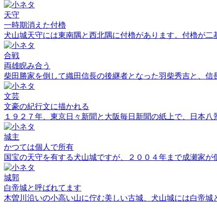
天守
一時期消えた付櫓
犬山城天守には東南隅と西北隅に付櫓があります。付櫓が二
合戦
両雄睨み合う
柴田勝家を倒して織田信長の後継者となった羽柴秀吉と、信
文芸
文豪の紀行文に描かれる
１９２７年、東京日々新聞と大阪毎日新聞の紙上で、日本八
城主
かつては個人で所有
国宝の天守を有する犬山城ですが、２００４年まで成瀬家が
城郭
白帝城と呼ばれてます
木曽川沿いの小高い山に佇む美しい古城、犬山城には白帝城