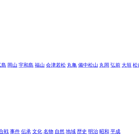
広島
岡山
宇和島
福山
会津若松
丸亀
備中松山
丸岡
弘前
大垣
松
合戦
事件
伝承
文化
名物
自然
地域
歴史
明治
昭和
平成