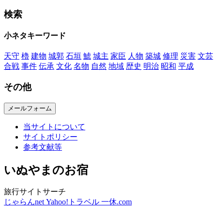
検索
小ネタキーワード
天守
櫓
建物
城郭
石垣
鯱
城主
家臣
人物
築城
修理
災害
文芸
合戦
事件
伝承
文化
名物
自然
地域
歴史
明治
昭和
平成
その他
メールフォーム
当サイトについて
サイトポリシー
参考文献等
いぬやまのお宿
旅行サイトサーチ
じゃらんnet
Yahoo!トラベル
一休.com