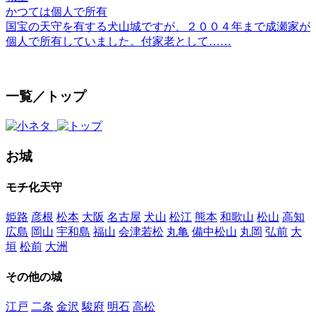
かつては個人で所有
国宝の天守を有する犬山城ですが、２００４年まで成瀬家が
個人で所有していました。付家老として……
一覧／トップ
お城
モチ化天守
姫路
彦根
松本
大阪
名古屋
犬山
松江
熊本
和歌山
松山
高知
広島
岡山
宇和島
福山
会津若松
丸亀
備中松山
丸岡
弘前
大
垣
松前
大洲
その他の城
江戸
二条
金沢
駿府
明石
高松