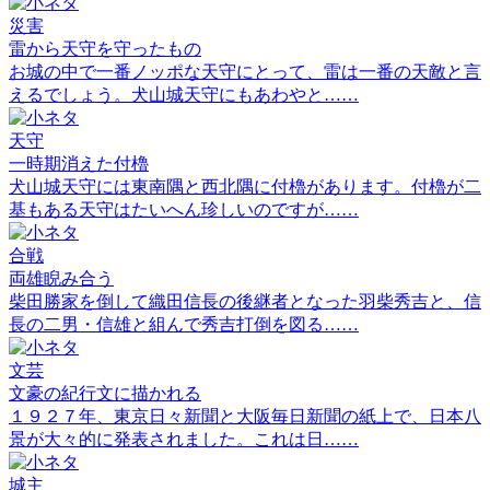
災害
雷から天守を守ったもの
お城の中で一番ノッポな天守にとって、雷は一番の天敵と言
えるでしょう。犬山城天守にもあわやと……
天守
一時期消えた付櫓
犬山城天守には東南隅と西北隅に付櫓があります。付櫓が二
基もある天守はたいへん珍しいのですが……
合戦
両雄睨み合う
柴田勝家を倒して織田信長の後継者となった羽柴秀吉と、信
長の二男・信雄と組んで秀吉打倒を図る……
文芸
文豪の紀行文に描かれる
１９２７年、東京日々新聞と大阪毎日新聞の紙上で、日本八
景が大々的に発表されました。これは日……
城主