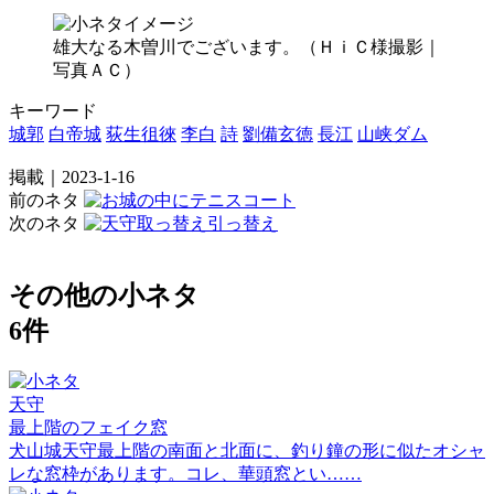
雄大なる木曽川でございます。（ＨｉＣ様撮影｜
写真ＡＣ）
キーワード
城郭
白帝城
荻生徂徠
李白
詩
劉備玄徳
長江
山峡ダム
掲載｜2023-1-16
前のネタ
次のネタ
その他の小ネタ
6件
天守
最上階のフェイク窓
犬山城天守最上階の南面と北面に、釣り鐘の形に似たオシャ
レな窓枠があります。コレ、華頭窓とい……