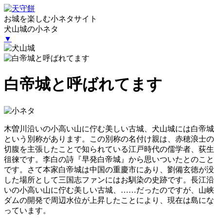
お城を楽しむ小ネタサイト
犬山城の小ネタ
▼
白帝城と呼ばれてます
木曽川沿いの小高い山に佇む美しい古城、犬山城には白帝城
という別称があります。この別称の名付け親は、赤穂浪士の
切腹を主張したことで知られている江戸時代の儒学者、荻生
徂徠です。李白の詩『早発白帝城』から思いついたとのこと
です。さて本家白帝城は中国の重慶市にあり、劉備玄徳が没
した場所として三国志ファンにはお馴染の史跡です。長江沿
いの小高い山に佇む美しい古城、……だったのですが、山峡
ダムの開発で周辺水位が上昇したことにより、現在は島にな
っています。