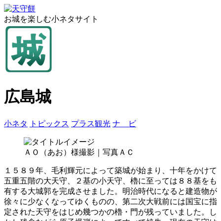
お城を楽しむ小ネタサイト
広島城
小ネタ
トピックス
プラス観光
ナ ビ
ＡＯ（あお）様撮影｜写真ＡＣ
１５８９年、毛利輝元によって築城が始まり、十年をかけて
五重五階の大天守、２基の小天守、櫓に至っては８８基をも
有する大城郭を完成させました。明治時代になると建造物が
徐々に少なくなってゆくものの、第二次大戦前には国宝に指
定された天守をはじめ幾つかの櫓・門が残っていました。し