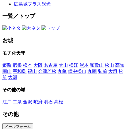
広島城プラス観光
一覧／トップ
お城
モチ化天守
姫路
彦根
松本
大阪
名古屋
犬山
松江
熊本
和歌山
松山
高知
岡山
宇和島
福山
会津若松
丸亀
備中松山
丸岡
弘前
大垣
松
前
大洲
その他の城
江戸
二条
金沢
駿府
明石
高松
その他
メールフォーム