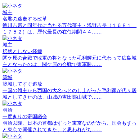
城主
名君の迷走する改革
徳川吉宗と同年代に当たる五代藩主・浅野吉長（１６８１―
１７５２）は、歴代最長の在任期間４４……
城主
釈然としない経緯
関ケ原の合戦で敗軍の将となった毛利輝元に代わって広島城
主となったのは、関ケ原の合戦で東軍勝……
築城
築城してすぐ追放
一国の領主から西国の大名へとのし上がった毛利家が代々居
城としてきたのは、山城の吉田郡山城で……
明治
一度きりの帝国議会
明治以降、日本の首都はずっと東京なのだから、国会もずっ
と東京で開催されてきた、と思われがち……