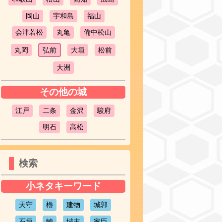
岡山
宇和島
福山
会津若松
丸亀
備中松山
丸岡
弘前
大垣
松前
大洲
その他の城
江戸
二条
金沢
駿府
明石
高松
検索
小ネタキーワード
天守
櫓
建物
城郭
石垣
鯱
城主
家臣