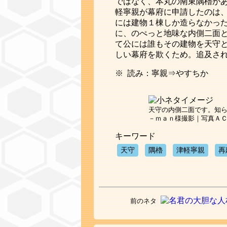
ではなく、本丸の南東隅櫓が
軽寧親が幕府に申請したのは
には建物１棟しか造らなかっ
に、のぺっと地味な内側二面
て公には誰もその建物を天守
しい幕府を欺くため。追及さ
※ 読み：寧親⇒やすちか
天守の内側二面です。知ら
－ｍａｎ様撮影｜写真Ａ
キーワード
天守
隅櫓
津軽寧親
再
前のネタ