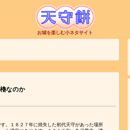
お城を楽しむ小ネタサイト
隅櫓なのか
です。１６２７年に焼失した初代天守があった場所