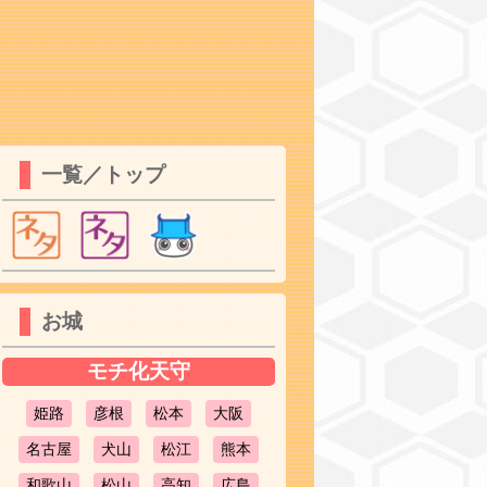
一覧／トップ
お城
モチ化天守
姫路
彦根
松本
大阪
名古屋
犬山
松江
熊本
和歌山
松山
高知
広島