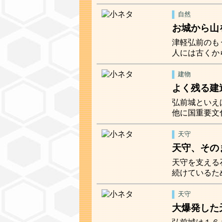
自然
お城から山
津軽弘前のも
人には古くか
建物
よく残る建
弘前城といえ
他に国重要文
天守
天守、その
天守を支える
続けているた
天守
大爆発した