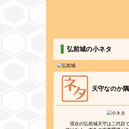
弘前城の小ネタ
天守なのか
現在の弘前城天守は二代目