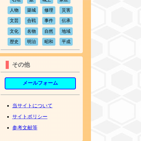
人物
築城
修理
災害
文芸
合戦
事件
伝承
文化
名物
自然
地域
歴史
明治
昭和
平成
その他
メールフォーム
当サイトについて
サイトポリシー
参考文献等