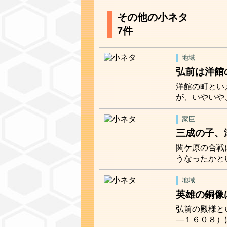
その他の小ネタ
7件
地域
弘前は洋館
洋館の町とい
が、いやいや
家臣
三成の子、
関ケ原の合戦
うなったかと
地域
英雄の銅像
弘前の殿様と
―１６０８）