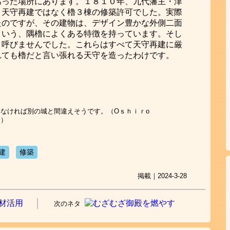
あった場所にあります。１８１０年、九代藩主・津
、天守再建ではなく櫓３棟の修築許可でした。実際
たのですが、その建物は、デザイン豊かな外側二面
という、隅櫓によくある特徴を持っています。そし
と呼びませんでした。これらはすべて天守再建に厳
れても櫓だと言い張れる天守を造ったわけです。
なければ別の城と間違えそうです。（Оｓｈｉｒо
Ｃ）
建
修築
掲載｜2024-3-28
次のネタ