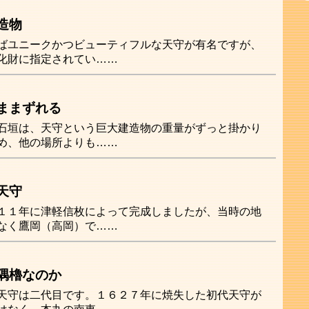
造物
ばユニークかつビューティフルな天守が有名ですが、
化財に指定されてい……
ままずれる
石垣は、天守という巨大建造物の重量がずっと掛かり
め、他の場所よりも……
天守
１１年に津軽信枚によって完成しましたが、当時の地
なく鷹岡（高岡）で……
隅櫓なのか
天守は二代目です。１６２７年に焼失した初代天守が