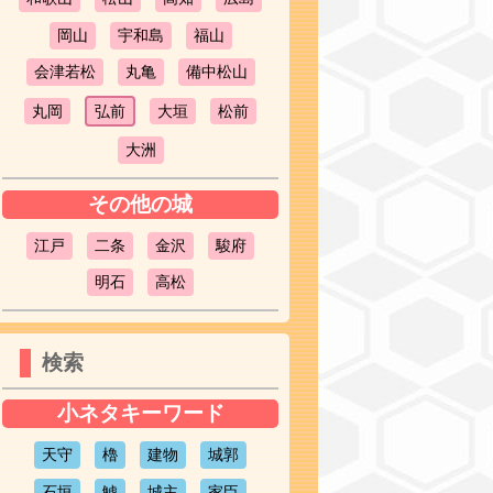
岡山
宇和島
福山
会津若松
丸亀
備中松山
丸岡
弘前
大垣
松前
大洲
その他の城
江戸
二条
金沢
駿府
明石
高松
検索
小ネタキーワード
天守
櫓
建物
城郭
石垣
鯱
城主
家臣