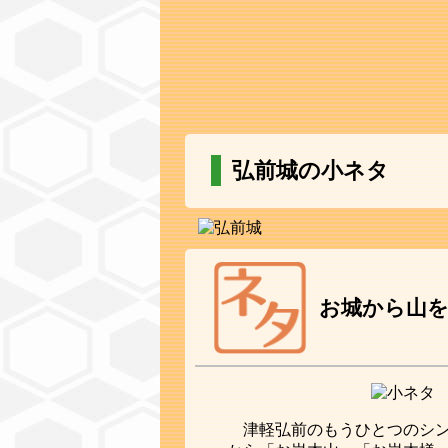
弘前城の小ネタ
お城から山
津軽弘前のもうひとつのシ