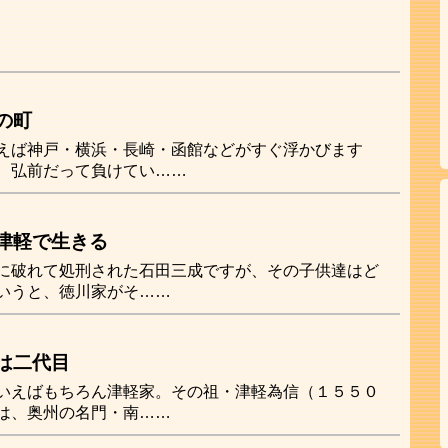
の町
えば神戸・横浜・長崎・函館などがすぐ浮かびます
、弘前だって負けてい……
津軽で生きる
に破れて処刑された石田三成ですが、その子供達はど
いうと、徳川家がそ……
は二代目
いえばもちろん津軽家。その祖・津軽為信（１５５０
は、奥州の名門・南……