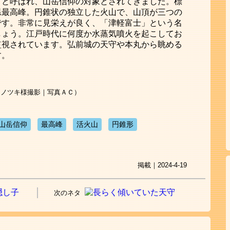
」と呼ばれ、山岳信仰の対象とされてきました。標
県最高峰。円錐状の独立した火山で、山頂が三つの
です。非常に見栄えが良く、「津軽富士」という名
しょう。江戸時代に何度か水蒸気噴火を起こしてお
監視されています。弘前城の天守や本丸から眺める
す。
モノツキ様撮影｜写真ＡＣ）
山岳信仰
最高峰
活火山
円錐形
掲載｜2024-4-19
次のネタ