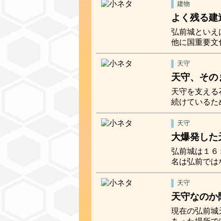
建物
よく残る建
弘前城といえ
他に国重要文
天守
天守、その
天守を支える
続けているた
天守
大爆発した
弘前城は１６
名は弘前では
天守
天守なのか
現在の弘前城