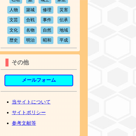
人物
築城
修理
災害
文芸
合戦
事件
伝承
文化
名物
自然
地域
歴史
明治
昭和
平成
その他
メールフォーム
当サイトについて
サイトポリシー
参考文献等