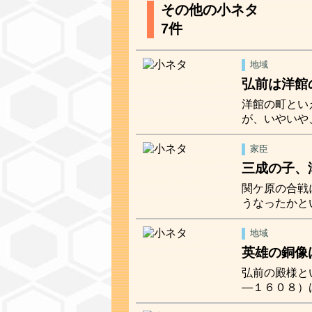
その他の小ネタ
7件
地域
弘前は洋館
洋館の町とい
が、いやいや
家臣
三成の子、
関ケ原の合戦
うなったかと
地域
英雄の銅像
弘前の殿様と
―１６０８）