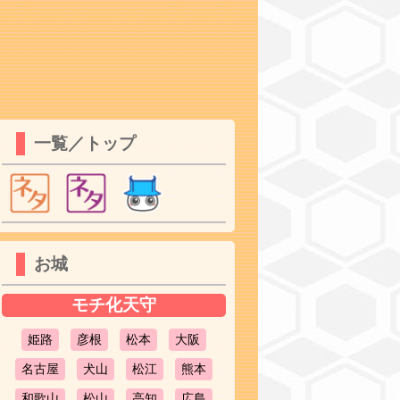
一覧／トップ
お城
モチ化天守
姫路
彦根
松本
大阪
名古屋
犬山
松江
熊本
和歌山
松山
高知
広島