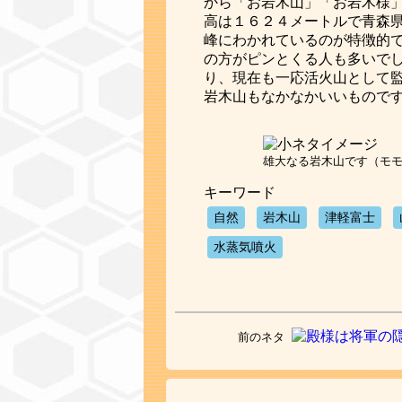
から「お岩木山」「お岩木様
高は１６２４メートルで青森
峰にわかれているのが特徴的
の方がピンとくる人も多いで
り、現在も一応活火山として
岩木山もなかなかいいもので
雄大なる岩木山です（モ
キーワード
自然
岩木山
津軽富士
水蒸気噴火
前のネタ