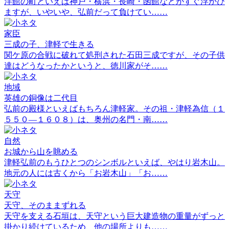
洋館の町といえば神戸・横浜・長崎・函館などがすぐ浮かび
ますが、いやいや、弘前だって負けてい……
家臣
三成の子、津軽で生きる
関ケ原の合戦に破れて処刑された石田三成ですが、その子供
達はどうなったかというと、徳川家がそ……
地域
英雄の銅像は二代目
弘前の殿様といえばもちろん津軽家。その祖・津軽為信（１
５５０―１６０８）は、奥州の名門・南……
自然
お城から山を眺める
津軽弘前のもうひとつのシンボルといえば、やはり岩木山。
地元の人には古くから「お岩木山」「お……
天守
天守、そのままずれる
天守を支える石垣は、天守という巨大建造物の重量がずっと
掛かり続けているため、他の場所よりも……