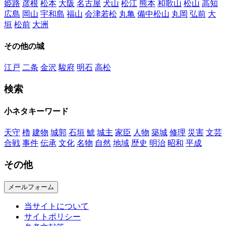
姫路
彦根
松本
大阪
名古屋
犬山
松江
熊本
和歌山
松山
高知
広島
岡山
宇和島
福山
会津若松
丸亀
備中松山
丸岡
弘前
大
垣
松前
大洲
その他の城
江戸
二条
金沢
駿府
明石
高松
検索
小ネタキーワード
天守
櫓
建物
城郭
石垣
鯱
城主
家臣
人物
築城
修理
災害
文芸
合戦
事件
伝承
文化
名物
自然
地域
歴史
明治
昭和
平成
その他
メールフォーム
当サイトについて
サイトポリシー