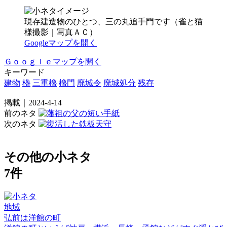
現存建造物のひとつ、三の丸追手門です（雀と猫
様撮影｜写真ＡＣ）
Googleマップを開く
Ｇｏｏｇｌｅマップを開く
キーワード
建物
櫓
三重櫓
櫓門
廃城令
廃城処分
残存
掲載｜2024-4-14
前のネタ
次のネタ
その他の小ネタ
7件
地域
弘前は洋館の町