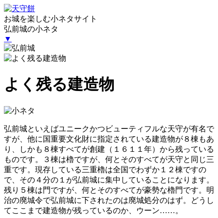
お城を楽しむ小ネタサイト
弘前城の小ネタ
▼
よく残る建造物
弘前城といえばユニークかつビューティフルな天守が有名で
すが、他に国重要文化財に指定されている建造物が８棟もあ
り、しかも８棟すべてが創建（１６１１年）から残っている
ものです。３棟は櫓ですが、何とそのすべてが天守と同じ三
重です。現存している三重櫓は全国でわずか１２棟ですの
で、その４分の１が弘前城に集中していることになります。
残り５棟は門ですが、何とそのすべてが豪勢な櫓門です。明
治の廃城令で弘前城に下されたのは廃城処分のはず。どうし
てここまで建造物が残っているのか、ウーン……。