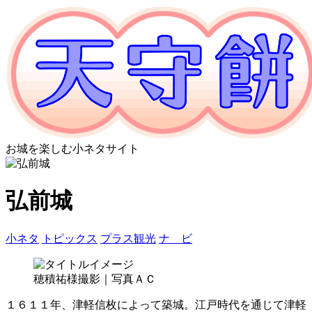
お城を楽しむ小ネタサイト
弘前城
小ネタ
トピックス
プラス観光
ナ ビ
穂積祐様撮影｜写真ＡＣ
１６１１年、津軽信枚によって築城。江戸時代を通じて津軽