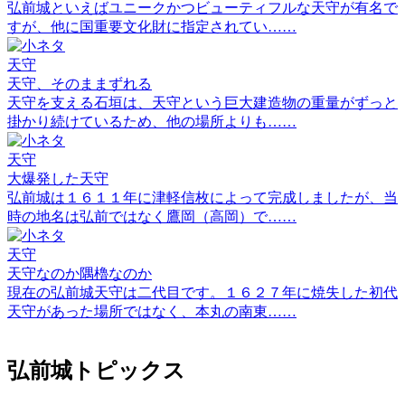
弘前城といえばユニークかつビューティフルな天守が有名で
すが、他に国重要文化財に指定されてい……
天守
天守、そのままずれる
天守を支える石垣は、天守という巨大建造物の重量がずっと
掛かり続けているため、他の場所よりも……
天守
大爆発した天守
弘前城は１６１１年に津軽信枚によって完成しましたが、当
時の地名は弘前ではなく鷹岡（高岡）で……
天守
天守なのか隅櫓なのか
現在の弘前城天守は二代目です。１６２７年に焼失した初代
天守があった場所ではなく、本丸の南東……
弘前城トピックス