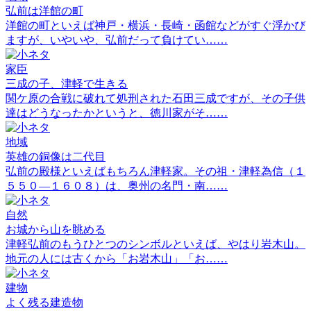
弘前は洋館の町
洋館の町といえば神戸・横浜・長崎・函館などがすぐ浮かび
ますが、いやいや、弘前だって負けてい……
家臣
三成の子、津軽で生きる
関ケ原の合戦に破れて処刑された石田三成ですが、その子供
達はどうなったかというと、徳川家がそ……
地域
英雄の銅像は二代目
弘前の殿様といえばもちろん津軽家。その祖・津軽為信（１
５５０―１６０８）は、奥州の名門・南……
自然
お城から山を眺める
津軽弘前のもうひとつのシンボルといえば、やはり岩木山。
地元の人には古くから「お岩木山」「お……
建物
よく残る建造物