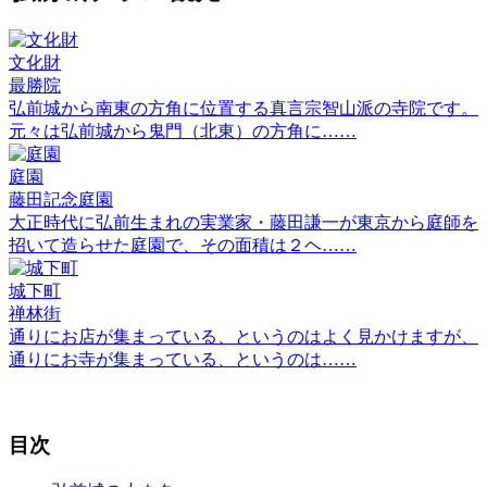
文化財
最勝院
弘前城から南東の方角に位置する真言宗智山派の寺院です。
元々は弘前城から鬼門（北東）の方角に……
庭園
藤田記念庭園
大正時代に弘前生まれの実業家・藤田謙一が東京から庭師を
招いて造らせた庭園で、その面積は２ヘ……
城下町
禅林街
通りにお店が集まっている、というのはよく見かけますが、
通りにお寺が集まっている、というのは……
目次