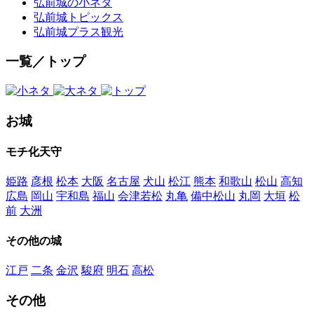
弘前城の小ネタ
弘前城トピックス
弘前城プラス観光
一覧／トップ
お城
モチ化天守
姫路
彦根
松本
大阪
名古屋
犬山
松江
熊本
和歌山
松山
高知
広島
岡山
宇和島
福山
会津若松
丸亀
備中松山
丸岡
大垣
松
前
大洲
その他の城
江戸
二条
金沢
駿府
明石
高松
その他