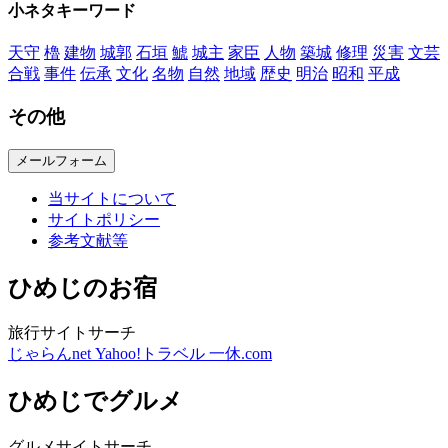
小ネタキーワード
天守
櫓
建物
城郭
石垣
鯱
城主
家臣
人物
築城
修理
災害
文芸
合戦
事件
伝承
文化
名物
自然
地域
歴史
明治
昭和
平成
その他
メールフォーム
当サイトについて
サイトポリシー
参考文献等
ひめじのお宿
旅行サイトサーチ
じゃらんnet
Yahoo!トラベル
一休.com
ひめじでグルメ
グルメサイトサーチ