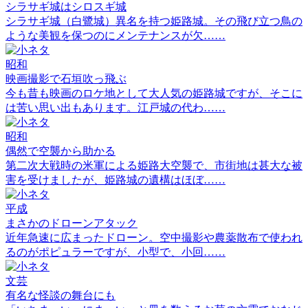
シラサギ城はシロスギ城
シラサギ城（白鷺城）異名を持つ姫路城。その飛び立つ鳥の
ような美観を保つのにメンテナンスが欠……
昭和
映画撮影で石垣吹っ飛ぶ
今も昔も映画のロケ地として大人気の姫路城ですが、そこに
は苦い思い出もあります。江戸城の代わ……
昭和
偶然で空襲から助かる
第二次大戦時の米軍による姫路大空襲で、市街地は甚大な被
害を受けましたが、姫路城の遺構はほぼ……
平成
まさかのドローンアタック
近年急速に広まったドローン。空中撮影や農薬散布で使われ
るのがポピュラーですが、小型で、小回……
文芸
有名な怪談の舞台にも