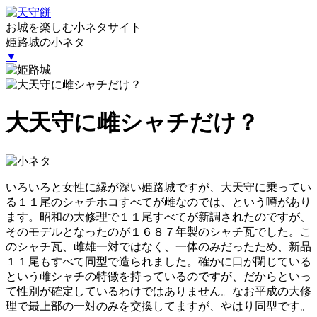
お城を楽しむ小ネタサイト
姫路城の小ネタ
▼
大天守に雌シャチだけ？
いろいろと女性に縁が深い姫路城ですが、大天守に乗ってい
る１１尾のシャチホコすべてが雌なのでは、という噂があり
ます。昭和の大修理で１１尾すべてが新調されたのですが、
そのモデルとなったのが１６８７年製のシャチ瓦でした。こ
のシャチ瓦、雌雄一対ではなく、一体のみだったため、新品
１１尾もすべて同型で造られました。確かに口が閉じている
という雌シャチの特徴を持っているのですが、だからといっ
て性別が確定しているわけではありません。なお平成の大修
理で最上部の一対のみを交換してますが、やはり同型です。