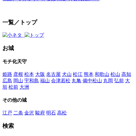
一覧／トップ
お城
モチ化天守
姫路
彦根
松本
大阪
名古屋
犬山
松江
熊本
和歌山
松山
高知
広島
岡山
宇和島
福山
会津若松
丸亀
備中松山
丸岡
弘前
大
垣
松前
大洲
その他の城
江戸
二条
金沢
駿府
明石
高松
検索