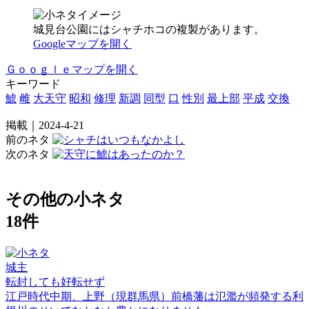
城見台公園にはシャチホコの複製があります。
Googleマップを開く
Ｇｏｏｇｌｅマップを開く
キーワード
鯱
雌
大天守
昭和
修理
新調
同型
口
性別
最上部
平成
交換
掲載｜2024-4-21
前のネタ
次のネタ
その他の小ネタ
18件
城主
転封しても好転せず
江戸時代中期、上野（現群馬県）前橋藩は氾濫が頻発する利