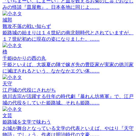
「いちまーい、にまーい」と皿を数えるお菊の亡霊でおなじ
みの怪談『皿屋敷』。日本各地に同じよ……
城郭
難攻不落の戦い知らず
姫路城の始まりは１４世紀の南北朝時代とされていますが、
１７世紀初めに現在の姿になりました。……
櫓
千姫ゆかりの西の丸
千姫といえば、大坂夏の陣で嫁ぎ先の豊臣家が実家の徳川家
に滅ぼされるという、なかなかエグい体……
天守
江戸城の代役にされがち
徳川吉宗が活躍する往年の時代劇『暴れん坊将軍』で、江戸
城の代役をしていた姫路城。それも姫路……
文芸
姫路城を文学で味わう
お城が舞台となっている文学の代表といえば、やはり『天守
物語』でしょう。作者は明治時代の文豪……