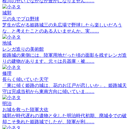
根川のせいでなかなか豊かになりません……
城郭
三の丸でプロ野球
芝生が広がる姫路城三の丸広場で野球したら楽しいだろう
な、と考えたことのある人いませんか。実……
地域
レンガ造りの美術館
姫路城の東側には、陸軍用地だった頃の面影を残すレンガ造
りの建物があります。元々は兵器庫・被……
修理
長らく傾いていた天守
「東に傾く姫路の城は、花のお江戸が恋しいか」。姫路城天
守は完成当初から東南方向に傾いていま……
明治
お城を救った陸軍大佐
城郭が時代遅れの遺物と化した明治時代初期、廃城令での破
却こそ免れた姫路城でしたが、陸軍が利……