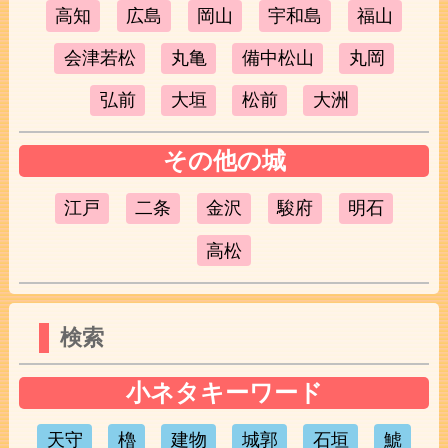
高知
広島
岡山
宇和島
福山
会津若松
丸亀
備中松山
丸岡
弘前
大垣
松前
大洲
その他の城
江戸
二条
金沢
駿府
明石
高松
検索
小ネタキーワード
天守
櫓
建物
城郭
石垣
鯱