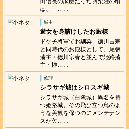
田信長の家臣だった羽柴姓の頃
は、三……
城主
遊女を身請けしたお殿様
ドケチ将軍でお馴染、徳川吉宗
と同時代のお殿様として、尾張
藩主・徳川宗春と並んで姫路藩
主・榊……
修理
シラサギ城はシロスギ城
シラサギ城（白鷺城）異名を持
つ姫路城。その飛び立つ鳥のよ
うな美観を保つのにメンテナン
スが欠……