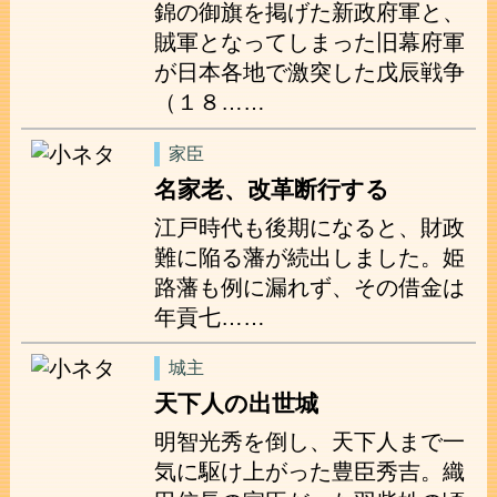
錦の御旗を掲げた新政府軍と、
賊軍となってしまった旧幕府軍
が日本各地で激突した戊辰戦争
（１８……
家臣
名家老、改革断行する
江戸時代も後期になると、財政
難に陥る藩が続出しました。姫
路藩も例に漏れず、その借金は
年貢七……
城主
天下人の出世城
明智光秀を倒し、天下人まで一
気に駆け上がった豊臣秀吉。織