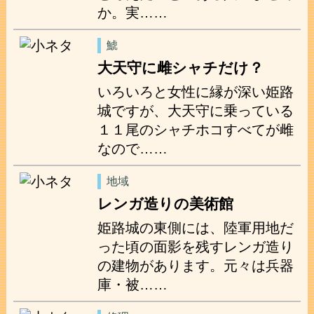
か。実……
鯱
大天守に雌シャチだけ？
いろいろと女性に縁が深い姫路
城ですが、大天守に乗っている
１１尾のシャチホコすべてが雌
なので……
地域
レンガ造りの美術館
姫路城の東側には、陸軍用地だ
った頃の面影を残すレンガ造り
の建物があります。元々は兵器
庫・被……