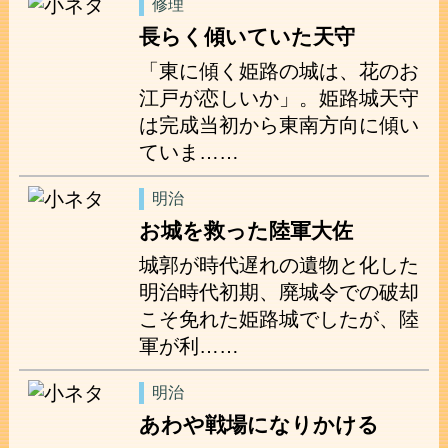
修理
長らく傾いていた天守
「東に傾く姫路の城は、花のお
江戸が恋しいか」。姫路城天守
は完成当初から東南方向に傾い
ていま……
明治
お城を救った陸軍大佐
城郭が時代遅れの遺物と化した
明治時代初期、廃城令での破却
こそ免れた姫路城でしたが、陸
軍が利……
明治
あわや戦場になりかける