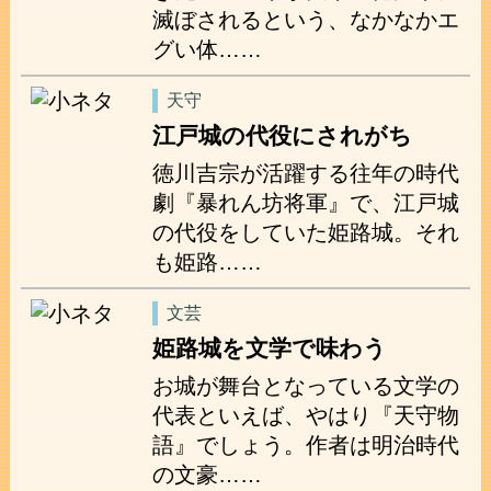
滅ぼされるという、なかなかエ
グい体……
天守
江戸城の代役にされがち
徳川吉宗が活躍する往年の時代
劇『暴れん坊将軍』で、江戸城
の代役をしていた姫路城。それ
も姫路……
文芸
姫路城を文学で味わう
お城が舞台となっている文学の
代表といえば、やはり『天守物
語』でしょう。作者は明治時代
の文豪……