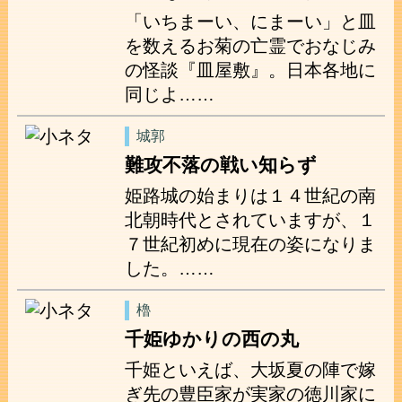
「いちまーい、にまーい」と皿
を数えるお菊の亡霊でおなじみ
の怪談『皿屋敷』。日本各地に
同じよ……
城郭
難攻不落の戦い知らず
姫路城の始まりは１４世紀の南
北朝時代とされていますが、１
７世紀初めに現在の姿になりま
した。……
櫓
千姫ゆかりの西の丸
千姫といえば、大坂夏の陣で嫁
ぎ先の豊臣家が実家の徳川家に