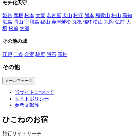
モチ化天守
姫路
彦根
松本
大阪
名古屋
犬山
松江
熊本
和歌山
松山
高知
広島
岡山
宇和島
福山
会津若松
丸亀
備中松山
丸岡
弘前
大
垣
松前
大洲
その他の城
江戸
二条
金沢
駿府
明石
高松
その他
メールフォーム
当サイトについて
サイトポリシー
参考文献等
ひこねのお宿
旅行サイトサーチ