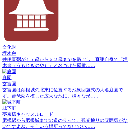
文化財
埋木舎
井伊直弼が１７歳から３２歳までを過ごし、直弼自身で「埋
木舎（うもれぎのや）」と名づけた屋敷……
庭園
玄宮園
玄宮園は彦根城の北東に位置する池泉回遊式の大名庭園で
す。琵琶湖を模した広大な池に、様々な形……
城下町
夢京橋キャッスルロード
彦根駅から彦根城までの道のりって、観光通りの雰囲気がな
いですよね。そういう場所ってないのか……