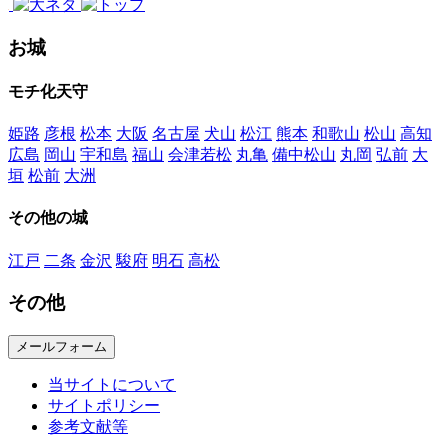
お城
モチ化天守
姫路
彦根
松本
大阪
名古屋
犬山
松江
熊本
和歌山
松山
高知
広島
岡山
宇和島
福山
会津若松
丸亀
備中松山
丸岡
弘前
大
垣
松前
大洲
その他の城
江戸
二条
金沢
駿府
明石
高松
その他
メールフォーム
当サイトについて
サイトポリシー
参考文献等