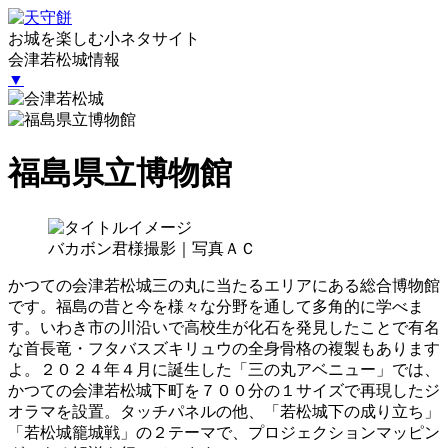
お城を楽しむ小ネタサイト
会津若松城情報
▼
福島県立博物館
バカボン君様撮影｜写真ＡＣ
かつての会津若松城三の丸に当たるエリアにある総合博物館
です。福島の昔と今を様々な分野を通して多角的に学べま
す。いわき市の川沿いで高校生が化石を発見したことで有名
な首長竜・フタバスズキリュウの全身骨格の複製もあります
よ。２０２４年４月に誕生した「三の丸アベニュー」では、
かつての会津若松城下町を７００分の１サイズで再現したジ
オラマを設置。タッチパネルの他、「若松城下の成り立ち」
「若松城籠城戦」の２テーマで、プロジェクションマッピン