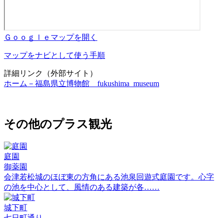
Ｇｏｏｇｌｅマップを開く
マップをナビとして使う手順
詳細リンク（外部サイト）
ホーム－福島県立博物館 fukushima museum
その他のプラス観光
庭園
御薬園
会津若松城のほぼ東の方角にある池泉回遊式庭園です。心字
の池を中心として、風情のある建築が各……
城下町
七日町通り