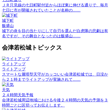
ＪＲ只見線の七日町駅付近からほぼ東に伸びる通りで、毎月
七日に市が開催されていたことが名称の……
城下町
飯盛山
城下の炎を目の当たりにして自刃を選んだ白虎隊の悲劇は有
名ですが、その舞台となったのは飯盛山……
会津若松城トピックス
ライトアップ
ライトアップ
スマートな層塔型天守がカッコいい会津若松城では、日没か
ら２１時までライトアップが実施されて……
天気
２４時間天気予報
会津若松城周辺地域における今後２４時間の天気の予測を３
時間ごとに区切ってお伝えします。