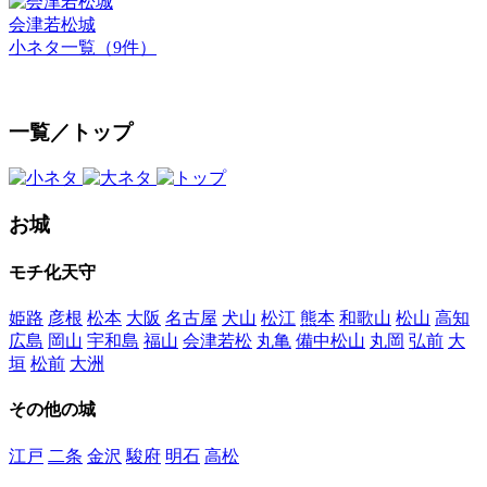
会津若松城
小ネタ一覧（9件）
一覧／トップ
お城
モチ化天守
姫路
彦根
松本
大阪
名古屋
犬山
松江
熊本
和歌山
松山
高知
広島
岡山
宇和島
福山
会津若松
丸亀
備中松山
丸岡
弘前
大
垣
松前
大洲
その他の城
江戸
二条
金沢
駿府
明石
高松