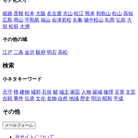
モチ化天守
姫路
彦根
松本
大阪
名古屋
犬山
松江
熊本
和歌山
松山
高知
広島
岡山
宇和島
福山
会津若松
丸亀
備中松山
丸岡
弘前
大
垣
松前
大洲
その他の城
江戸
二条
金沢
駿府
明石
高松
検索
小ネタキーワード
天守
櫓
建物
城郭
石垣
鯱
城主
家臣
人物
築城
修理
災害
文芸
合戦
事件
伝承
文化
名物
自然
地域
歴史
明治
昭和
平成
その他
メールフォーム
当サイトについて