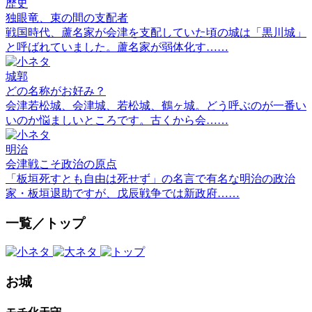
歴史
独眼竜、束の間の支配者
戦国時代、蘆名家が会津を支配していた頃の城は「黒川城」
と呼ばれていました。蘆名家が弱体化す……
城郭
どの名称がお好み？
会津若松城、会津城、若松城、鶴ヶ城。どう呼ぶのが一番い
いのか悩ましいところです。古くから会……
明治
会津戦こそ政治の原点
「板垣死すとも自由は死せず」の名言で有名な明治の政治
家・板垣退助ですが、戊辰戦争では新政府……
一覧／トップ
お城