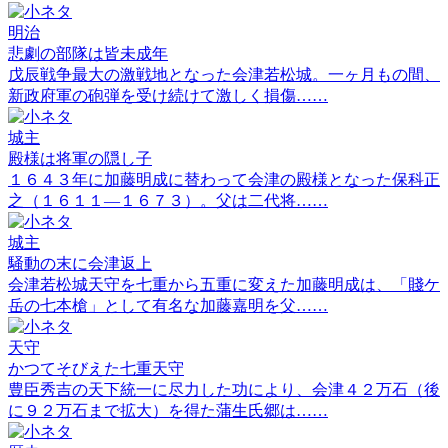
明治
悲劇の部隊は皆未成年
戊辰戦争最大の激戦地となった会津若松城。一ヶ月もの間、
新政府軍の砲弾を受け続けて激しく損傷……
城主
殿様は将軍の隠し子
１６４３年に加藤明成に替わって会津の殿様となった保科正
之（１６１１―１６７３）。父は二代将……
城主
騒動の末に会津返上
会津若松城天守を七重から五重に変えた加藤明成は、「賤ケ
岳の七本槍」として有名な加藤嘉明を父……
天守
かつてそびえた七重天守
豊臣秀吉の天下統一に尽力した功により、会津４２万石（後
に９２万石まで拡大）を得た蒲生氏郷は……