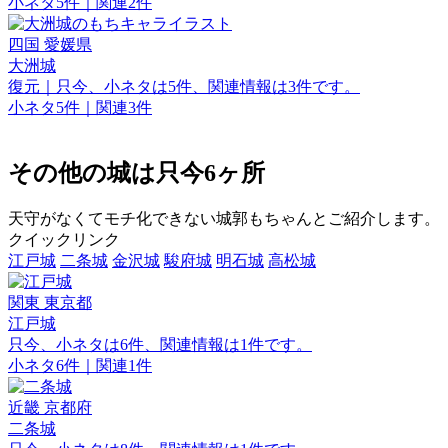
小ネタ5件｜関連2件
四国
愛媛県
大洲城
復元｜只今、小ネタは5件、関連情報は3件です。
小ネタ5件｜関連3件
その他の城は只今6ヶ所
天守がなくてモチ化できない城郭もちゃんとご紹介します。
クイックリンク
江戸城
二条城
金沢城
駿府城
明石城
高松城
関東
東京都
江戸城
只今、小ネタは6件、関連情報は1件です。
小ネタ6件｜関連1件
近畿
京都府
二条城