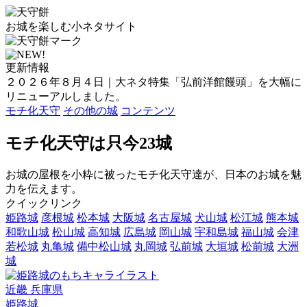
お城を楽しむ小ネタサイト
更新情報
２０２６年８月４日｜大ネタ特集「弘前洋館饅頭」を大幅に
リニューアルしました。
モチ化天守
その他の城
コンテンツ
モチ化天守は只今23城
お城の屋根を小粋に被ったモチ化天守達が、日本のお城を魅
力を伝えます。
クイックリンク
姫路城
彦根城
松本城
大阪城
名古屋城
犬山城
松江城
熊本城
和歌山城
松山城
高知城
広島城
岡山城
宇和島城
福山城
会津
若松城
丸亀城
備中松山城
丸岡城
弘前城
大垣城
松前城
大洲
城
近畿
兵庫県
姫路城